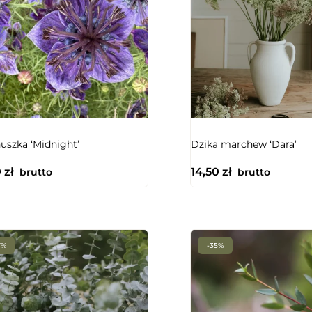
uszka ‘Midnight’
Dzika marchew ‘Dara’
0
zł
14,50
zł
brutto
brutto
7%
-35%