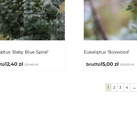
iptus ‘Baby Blue Spiral’
Eukaliptus ‘Boxwood’
12,40
zł
15,00
zł
to
brutto
23,40
zł
23,00
zł
1
2
3
4
→