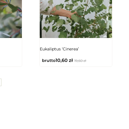
NIEDOSTĘPNY
Eukaliptus ‘Cinerea’
10,60
zł
brutto
19,60
zł