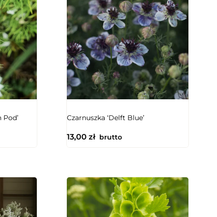
NIEDOSTĘPNY
n Pod’
Czarnuszka ‘Delft Blue’
13,00
zł
brutto