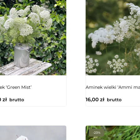
NIEDOSTĘPNY
k ‘Green Mist’
Aminek wielki ‘Ammi ma
0
zł
16,00
zł
brutto
brutto
-23%