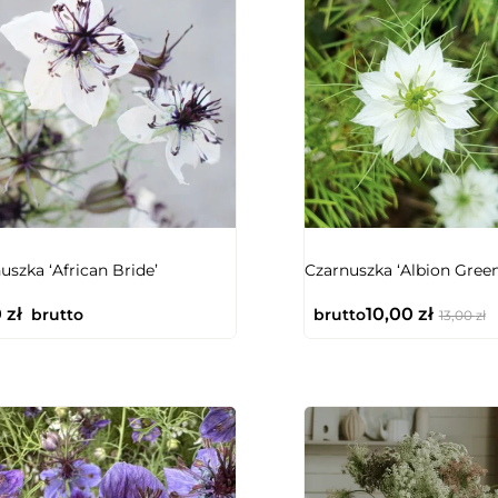
NIEDOSTĘPNY
uszka ‘African Bride’
Czarnuszka ‘Albion Gree
0
zł
10,00
zł
brutto
brutto
13,00
zł