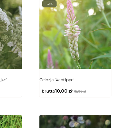
-33%
jus’
Celozja ‘Xantippe’
10,00
zł
brutto
15,00
zł