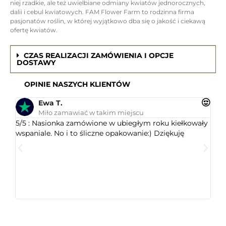
niej rzadkie, ale też uwielbiane odmiany kwiatów jednorocznych,
dalii i cebul kwiatowych. FAM Flower Farm to rodzinna firma
pasjonatów roślin, w której wyjątkowo dba się o jakość i ciekawą
ofertę kwiatów.
CZAS REALIZACJI ZAMÓWIENIA I OPCJE
DOSTAWY
OPINIE NASZYCH KLIENTÓW
Ewa T.
Miło zamawiać w takim miejscu
5/5 : Nasionka zamówione w ubiegłym roku kiełkowały
5/5 
wspaniale. No i to śliczne opakowanie:) Dziękuję
ogr
dob
wys
któr
jest
ceni