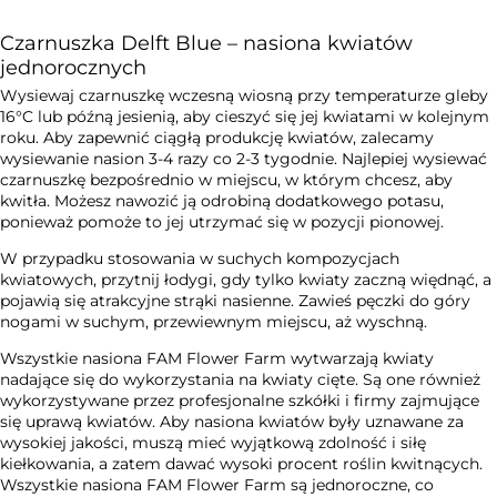
Czarnuszka Delft Blue – nasiona kwiatów
jednorocznych
Wysiewaj czarnuszkę wczesną wiosną przy temperaturze gleby
16°C lub późną jesienią, aby cieszyć się jej kwiatami w kolejnym
roku. Aby zapewnić ciągłą produkcję kwiatów, zalecamy
wysiewanie nasion 3-4 razy co 2-3 tygodnie. Najlepiej wysiewać
czarnuszkę bezpośrednio w miejscu, w którym chcesz, aby
kwitła. Możesz nawozić ją odrobiną dodatkowego potasu,
ponieważ pomoże to jej utrzymać się w pozycji pionowej.
W przypadku stosowania w suchych kompozycjach
kwiatowych, przytnij łodygi, gdy tylko kwiaty zaczną więdnąć, a
pojawią się atrakcyjne strąki nasienne. Zawieś pęczki do góry
nogami w suchym, przewiewnym miejscu, aż wyschną.
Wszystkie nasiona FAM Flower Farm wytwarzają kwiaty
nadające się do wykorzystania na kwiaty cięte. Są one również
wykorzystywane przez profesjonalne szkółki i firmy zajmujące
się uprawą kwiatów. Aby nasiona kwiatów były uznawane za
wysokiej jakości, muszą mieć wyjątkową zdolność i siłę
kiełkowania, a zatem dawać wysoki procent roślin kwitnących.
Wszystkie nasiona FAM Flower Farm są jednoroczne, co