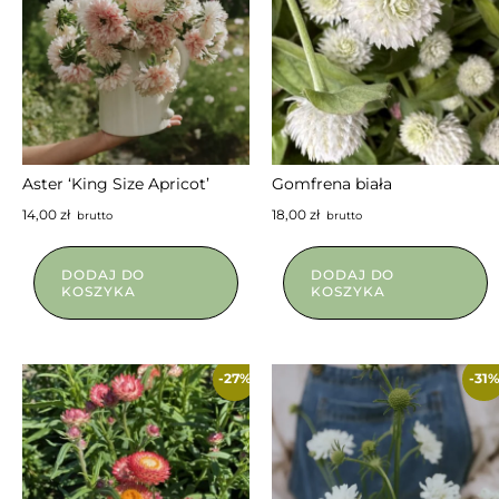
NIEDOSTĘPNY
NIEDOSTĘPNY
Aster ‘King Size Apricot’
Gomfrena biała
14,00
zł
18,00
zł
brutto
brutto
DODAJ DO
DODAJ DO
KOSZYKA
KOSZYKA
-27%
-31