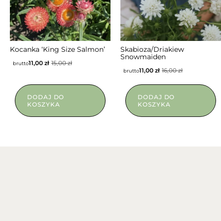
Kocanka ‘King Size Salmon’
Skabioza/Driakiew
Snowmaiden
11,00
zł
15,00
zł
brutto
11,00
zł
16,00
zł
brutto
DODAJ DO
DODAJ DO
KOSZYKA
KOSZYKA