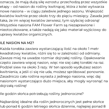
oznacza, że ​​mają dużą siłę wzrostu: przechodzą przez wszystkie
etapy – od nasion do rośliny kwitnącej, która z kolei wytwarza
nowe nasiona – w ciągu zaledwie jednego sezonu. Większość
kwiatów kwitnie przez około trzy do pięciu miesięcy. Zasada jest
taka, że ​​im więcej kwiatów zerwiesz, tym szybciej odrosną!
Wszystkie nasiona FAM Flower Farm są niezaprawione i
nieotoczkowane, a także nadają się jako materiał wyjściowy do
uprawy kwiatów organicznych.
ILE NASION NA M2?
Każda torebka zawiera wystarczającą ilość na około 1 metr
kwadratowy kwiatów, różni się to w zależności od odmiany.
Zawsze miej na uwadze rozmiar dojrzałej rośliny. Opakowanie
często zawiera więcej nasion, więc nie siej całej torebki na raz.
Podziel siew na około 3 razy. W ten sposób wydłużasz sezon
kwitnienia, a jeśli ci się nie uda, możesz spróbować ponownie.
Zasadniczo cała roślina wyrasta z jednego nasiona, więc daj
nasionom wystarczająco dużo miejsca, aby mogły wyrosnąć na
dojrzałą roślinę!
Ile godzin słońca potrzebują rośliny jednoroczne?
Najbardziej idealne dla roślin jednorocznych jest pełne słońce
lub ponad 6 godzin letniego słońca dziennie, najlepiej ponad 8