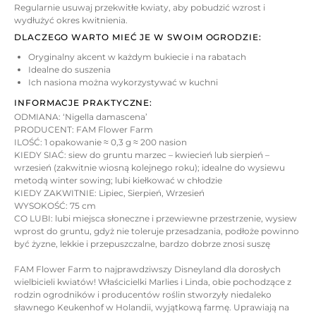
Regularnie usuwaj przekwitłe kwiaty, aby pobudzić wzrost i
wydłużyć okres kwitnienia.
DLACZEGO WARTO MIEĆ JE W SWOIM OGRODZIE:
Oryginalny akcent w każdym bukiecie i na rabatach
Idealne do suszenia
Ich nasiona można wykorzystywać w kuchni
INFORMACJE PRAKTYCZNE:
ODMIANA: ‘Nigella damascena’
PRODUCENT: FAM Flower Farm
ILOŚĆ: 1 opakowanie ≈ 0,3 g ≈ 200 nasion
KIEDY SIAĆ: siew do gruntu marzec – kwiecień lub sierpień –
wrzesień (zakwitnie wiosną kolejnego roku); idealne do wysiewu
metodą winter sowing; lubi kiełkować w chłodzie
KIEDY ZAKWITNIE: Lipiec, Sierpień, Wrzesień
WYSOKOŚĆ: 75 cm
CO LUBI: lubi miejsca słoneczne i przewiewne przestrzenie, wysiew
wprost do gruntu, gdyż nie toleruje przesadzania, podłoże powinno
być żyzne, lekkie i przepuszczalne, bardzo dobrze znosi suszę
FAM Flower Farm to najprawdziwszy Disneyland dla dorosłych
wielbicieli kwiatów! Właścicielki Marlies i Linda, obie pochodzące z
rodzin ogrodników i producentów roślin stworzyły niedaleko
sławnego Keukenhof w Holandii, wyjątkową farmę. Uprawiają na