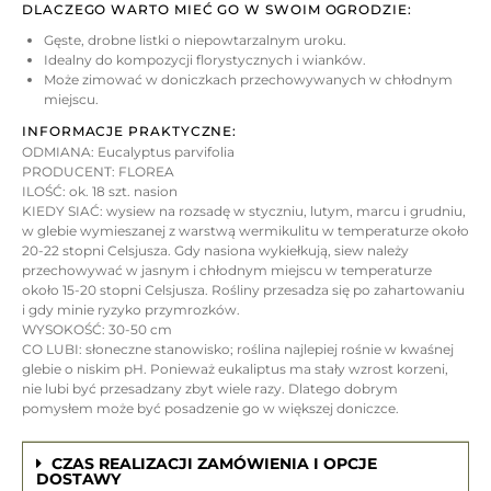
DLACZEGO WARTO MIEĆ GO W SWOIM OGRODZIE:
Gęste, drobne listki o niepowtarzalnym uroku.
Idealny do kompozycji florystycznych i wianków.
Może zimować w doniczkach przechowywanych w chłodnym
miejscu.
INFORMACJE PRAKTYCZNE:
ODMIANA: Eucalyptus parvifolia
PRODUCENT: FLOREA
ILOŚĆ: ok. 18 szt. nasion
KIEDY SIAĆ: wysiew na rozsadę w styczniu, lutym, marcu i grudniu,
w glebie wymieszanej z warstwą wermikulitu w temperaturze około
20-22 stopni Celsjusza. Gdy nasiona wykiełkują, siew należy
przechowywać w jasnym i chłodnym miejscu w temperaturze
około 15-20 stopni Celsjusza. Rośliny przesadza się po zahartowaniu
i gdy minie ryzyko przymrozków.
WYSOKOŚĆ: 30-50 cm
CO LUBI: słoneczne stanowisko; roślina najlepiej rośnie w kwaśnej
glebie o niskim pH. Ponieważ eukaliptus ma stały wzrost korzeni,
nie lubi być przesadzany zbyt wiele razy. Dlatego dobrym
pomysłem może być posadzenie go w większej doniczce.
CZAS REALIZACJI ZAMÓWIENIA I OPCJE
DOSTAWY