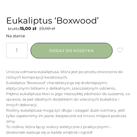
Eukaliptus ‘Boxwood’
15,00
zł
23,00
zł
brutto
Na stanie
DODAJ DO KOSZYKA
Urocza odmiana eukaliptusa, która jest po prostu stworzona do
różnych kompozycji kwiatowych.
Eukaliptus ‘Boxwood’ charakteryzuje się drobniejszymi,
eliptycznymi listkami o delikatnym, szarozielonym odcieniu.
Piękno eukaliptusa tkwi w jego niezwykłej zdolności do suszenia, co
sprawia, że jest idealnym dodatkiem do wiecznych bukietów i
innych dekoracji.
Rośliny eukaliptusa mogą żyć długo i osiągać duże rozmiary, jeśli
tylko zapewnimy im jasne, bezpieczne od mrozu miejsce podczas
zimy.
To roślina, która łączy walory estetyczne z praktycznymi –
doskonale wpisuje się w każde wnętrze i ogród!