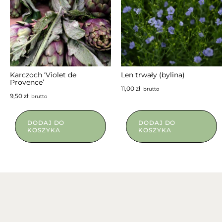
Karczoch ‘Violet de
Len trwały (bylina)
Provence’
11,00
zł
brutto
9,50
zł
brutto
DODAJ DO
DODAJ DO
KOSZYKA
KOSZYKA