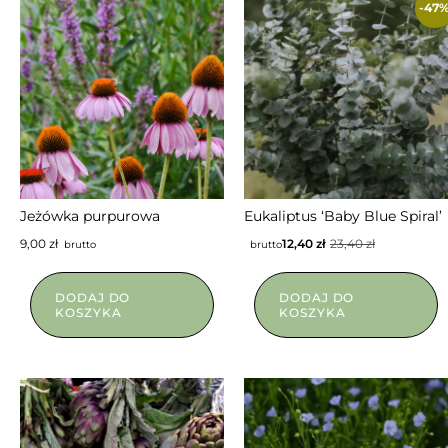
-47
Jeżówka purpurowa
Eukaliptus ‘Baby Blue Spiral’
9,00
zł
12,40
zł
23,40
zł
brutto
brutto
DODAJ DO
DODAJ DO
KOSZYKA
KOSZYKA