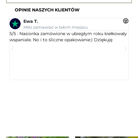
OPINIE NASZYCH KLIENTÓW
Ewa T.
Miło zamawiać w takim miejscu
5/5 : Nasionka zamówione w ubiegłym roku kiełkowały
5/5 
wspaniale. No i to śliczne opakowanie:) Dziękuję
ogr
dob
wys
któr
jest
ceni