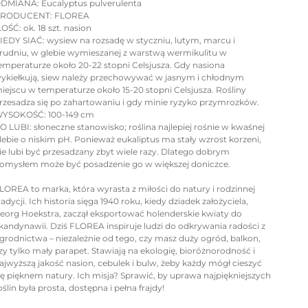
DMIANA: Eucalyptus pulverulenta
RODUCENT: FLOREA
LOŚĆ: ok. 18 szt. nasion
IEDY SIAĆ: wysiew na rozsadę w styczniu, lutym, marcu i
rudniu, w glebie wymieszanej z warstwą wermikulitu w
emperaturze około 20-22 stopni Celsjusza. Gdy nasiona
ykiełkują, siew należy przechowywać w jasnym i chłodnym
iejscu w temperaturze około 15-20 stopni Celsjusza. Rośliny
rzesadza się po zahartowaniu i gdy minie ryzyko przymrozków.
YSOKOŚĆ: 100-149 cm
O LUBI: słoneczne stanowisko; roślina najlepiej rośnie w kwaśnej
lebie o niskim pH. Ponieważ eukaliptus ma stały wzrost korzeni,
ie lubi być przesadzany zbyt wiele razy. Dlatego dobrym
omysłem może być posadzenie go w większej doniczce.
LOREA to marka, która wyrasta z miłości do natury i rodzinnej
radycji. Ich historia sięga 1940 roku, kiedy dziadek założyciela,
eorg Hoekstra, zaczął eksportować holenderskie kwiaty do
kandynawii. Dziś FLOREA inspiruje ludzi do odkrywania radości z
grodnictwa – niezależnie od tego, czy masz duży ogród, balkon,
zy tylko mały parapet. Stawiają na ekologię, bioróżnorodność i
ajwyższą jakość nasion, cebulek i bulw, żeby każdy mógł cieszyć
ię pięknem natury. Ich misja? Sprawić, by uprawa najpiękniejszych
oślin była prosta, dostępna i pełna frajdy!