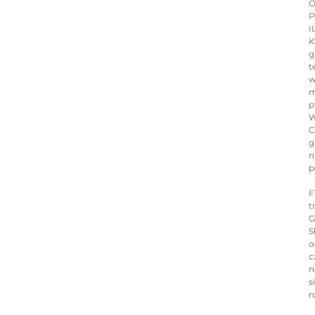
O
P
I
K
g
t
w
m
p
W
C
g
n
p
F
t
G
S
o
c
n
s
r