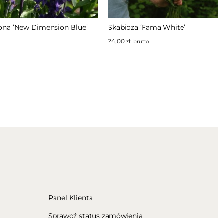
NIEDOSTĘPNY
ona ‘New Dimension Blue’
Skabioza ‘Fama White’
24,00
zł
brutto
Panel Klienta
Sprawdź status zamówienia