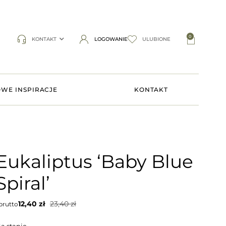
0
KONTAKT
LOGOWANIE
ULUBIONE
WE INSPIRACJE
KONTAKT
Eukaliptus ‘Baby Blue
Spiral’
12,40
zł
23,40
zł
rutto