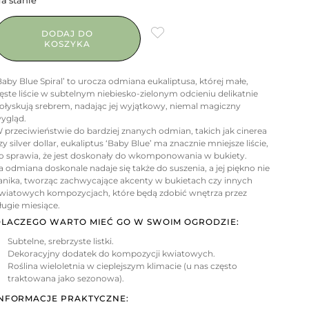
a stanie
DODAJ DO
KOSZYKA
Baby Blue Spiral’ to urocza odmiana eukaliptusa, której małe,
ęste liście w subtelnym niebiesko-zielonym odcieniu delikatnie
ołyskują srebrem, nadając jej wyjątkowy, niemal magiczny
ygląd.
 przeciwieństwie do bardziej znanych odmian, takich jak cinerea
zy silver dollar, eukaliptus ‘Baby Blue’ ma znacznie mniejsze liście,
o sprawia, że jest doskonały do wkomponowania w bukiety.
a odmiana doskonale nadaje się także do suszenia, a jej piękno nie
anika, tworząc zachwycające akcenty w bukietach czy innych
wiatowych kompozycjach, które będą zdobić wnętrza przez
ługie miesiące.
LACZEGO WARTO MIEĆ GO W SWOIM OGRODZIE:
Subtelne, srebrzyste listki.
Dekoracyjny dodatek do kompozycji kwiatowych.
Roślina wieloletnia w cieplejszym klimacie (u nas często
traktowana jako sezonowa).
NFORMACJE PRAKTYCZNE: