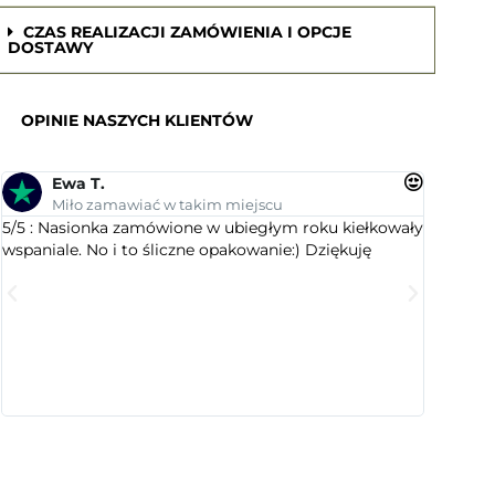
CZAS REALIZACJI ZAMÓWIENIA I OPCJE
DOSTAWY
OPINIE NASZYCH KLIENTÓW
Ewa T.
An
Miło zamawiać w takim miejscu
Su
5/5 : Nasionka zamówione w ubiegłym roku kiełkowały
5/5 : Le
wspaniale. No i to śliczne opakowanie:) Dziękuję
ogrodnic
dobranym
wyselekc
które ci
jest este
cenią sty