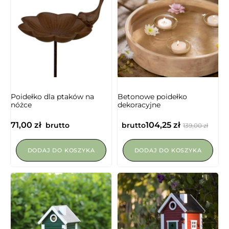
NIEDOSTĘPNY
Poidełko dla ptaków na
Betonowe poidełko
nóżce
dekoracyjne
71,00
zł
104,25
zł
brutto
brutto
139,00
zł
DODAJ DO KOSZYKA
DODAJ DO KOSZYKA