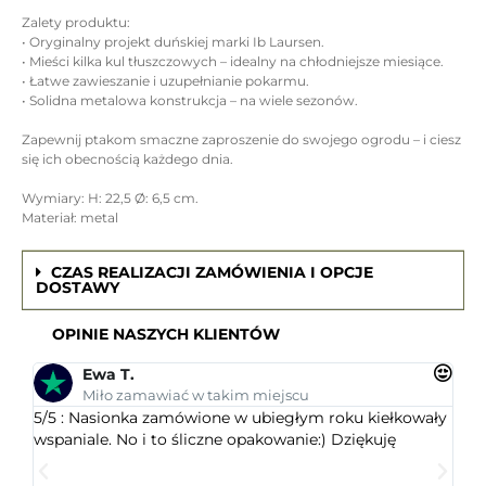
Zalety produktu:
• Oryginalny projekt duńskiej marki Ib Laursen.
• Mieści kilka kul tłuszczowych – idealny na chłodniejsze miesiące.
• Łatwe zawieszanie i uzupełnianie pokarmu.
• Solidna metalowa konstrukcja – na wiele sezonów.
Zapewnij ptakom smaczne zaproszenie do swojego ogrodu – i ciesz
się ich obecnością każdego dnia.
Wymiary: H: 22,5 Ø: 6,5 cm.
Materiał: metal
CZAS REALIZACJI ZAMÓWIENIA I OPCJE
DOSTAWY
OPINIE NASZYCH KLIENTÓW
Ewa T.
Miło zamawiać w takim miejscu
5/5 : Nasionka zamówione w ubiegłym roku kiełkowały
5/5 
wspaniale. No i to śliczne opakowanie:) Dziękuję
ogr
dob
wys