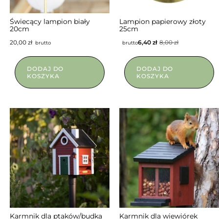
Świecący lampion biały
Lampion papierowy złoty
20cm
25cm
20,00
zł
6,40
zł
8,00
zł
brutto
brutto
DODAJ DO
DODAJ DO
KOSZYKA
KOSZYKA
NIEDOSTĘPNY
Karmnik dla ptaków/budka
Karmnik dla wiewiórek