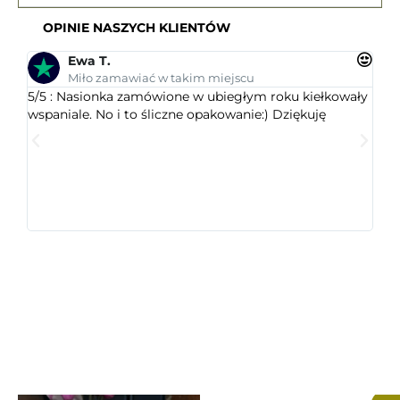
OPINIE NASZYCH KLIENTÓW
Ewa T.
Miło zamawiać w takim miejscu
5/5 : Nasionka zamówione w ubiegłym roku kiełkowały
5/5 
wspaniale. No i to śliczne opakowanie:) Dziękuję
ogr
dob
wys
któr
jest
ceni