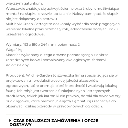
większym gatunkom.
W zestawie znajduje się uchwyt ścienny oraz śruby, umożliwiające
montaż na słupku, drzewie lub ścianie. Należy pamiętać, że słupek
nie jest dołączony do zestawu.
Multiholk Green Cottage to doskonały wybór dla osób pragnących
wspierać lokalne ptaki przez cały rok, jednocześnie dodając uroku
przestrzeni ogrodowej.
Wymiary: 192 x 180 x 244 mm, pojemność 2 l
Waga:1 kg
Materiał: wykonany z litego drewna pochodzącego z dobrze
zarządzanych lasów i pomalowany ekologicznymi farbami
Kolor: zielony
Producent: Wildlife Garden to szwedzka firma specjalizująca się w
projektowaniu i produkcji wysokiej jakości akcesoriów
ogrodowych, które promują bioróżnorodność i wspierają lokalną
faunę. Ich misją jest tworzenie funkcjonalnych i estetycznych
produktów, takich jak karmniki dla ptaków, domki dla owadów czy
budki lęgowe, które harmonijnie łączą się z naturą i zachęcają do
obserwacji dzikiej przyrody w przydomowych ogrodach.
CZAS REALIZACJI ZAMÓWIENIA I OPCJE
DOSTAWY