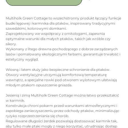
Multiholk Green Cottage to wszechstronny produkt łączący funkcje
budki lęgowej i karmnika dla ptaków, inspirowany tradycyjnymi
szwedzkimi, kolorowymi domkami.
Zaprojektowany we współpracy z ornitologami, zapewnia
optymalne warunki dla małych ptaków, takich jak wróble czy
sikory.
Wykonany z litego drewna pochodzącego z dobrze zarządzanych
lasów i pomalowany ekologicznymi farbami, gwarantuje trwałość i
estetyczny wygląd.
Wiosną i latem służy jako bezpieczne schronienie dla ptaków.
Otwory wentylacyjne utrzymują komfortową temperaturę
wewnątrz, a specjalne rowki pod otworem wylotowym ułatwiają
młodym ptakom opuszczenie gniazda.
Jesienią i zimą Multiholk Green Cottage można łatwo przekształcić
w karmnik.
Konstrukcja chroni pokarm przed warunkami atmosferycznymi i
zapobiega zanieczyszczeniu przez odchody ptaków, minimalizując
ryzyko rozprzestrzeniania się chorób.
Regulowane długości żerdek pozwalają dostosować karmnik tak,
aby tylko małe ptaki mogły z niego korzystać, utrudniając dostęp