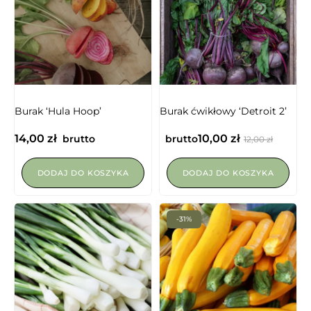
NIEDOSTĘPNY
Burak ‘Hula Hoop’
Burak ćwikłowy ‘Detroit 2’
14,00
zł
10,00
zł
brutto
brutto
12,00
zł
DODAJ DO KOSZYKA
DODAJ DO KOSZYKA
-31%