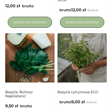
12,00
zł
brutto
12,00
zł
brutto
16,00
zł
DODAJ DO KOSZYKA
DODAJ DO KOSZYKA
-25%
NIEDOSTĘPNY
Bazylia ‘Bolloso
Bazylia cytrynowa ECO
Napoletano’
9,00
zł
brutto
12,00
zł
9,50
zł
brutto