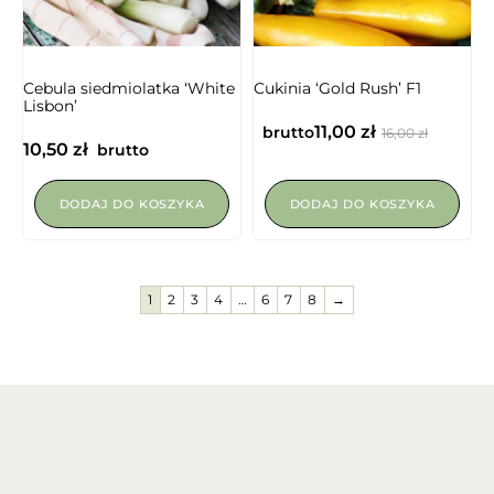
NIEDOSTĘPNY
Cebula siedmiolatka ‘White
Cukinia ‘Gold Rush’ F1
Lisbon’
11,00
zł
brutto
16,00
zł
10,50
zł
brutto
DODAJ DO KOSZYKA
DODAJ DO KOSZYKA
1
2
3
4
…
6
7
8
→