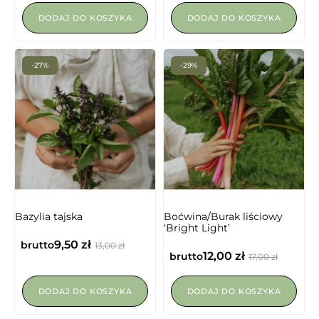
DODAJ DO KOSZYKA
DODAJ DO KOSZYKA
-27%
-29%
Bazylia tajska
Boćwina/Burak liściowy
‘Bright Light’
9,50
zł
brutto
13,00
zł
12,00
zł
brutto
17,00
zł
DODAJ DO KOSZYKA
DODAJ DO KOSZYKA