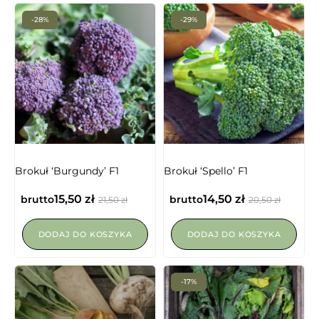
-28%
-29%
Brokuł ‘Burgundy’ F1
Brokuł ‘Spello’ F1
15,50
zł
14,50
zł
brutto
brutto
21,50
zł
20,50
zł
DODAJ DO KOSZYKA
DODAJ DO KOSZYKA
-17%