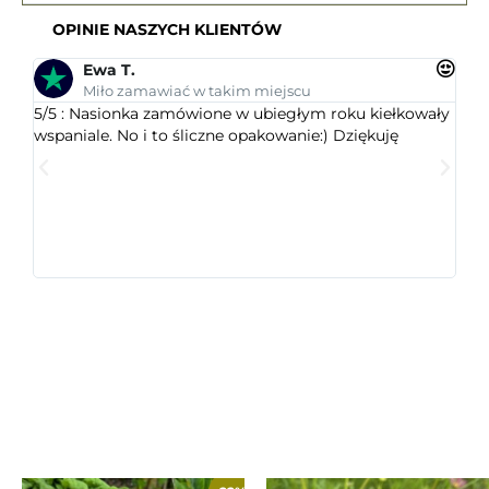
OPINIE NASZYCH KLIENTÓW
Ewa T.
Miło zamawiać w takim miejscu
5/5 : Nasionka zamówione w ubiegłym roku kiełkowały
5/5 
wspaniale. No i to śliczne opakowanie:) Dziękuję
ogr
dob
wys
któr
jest
ceni