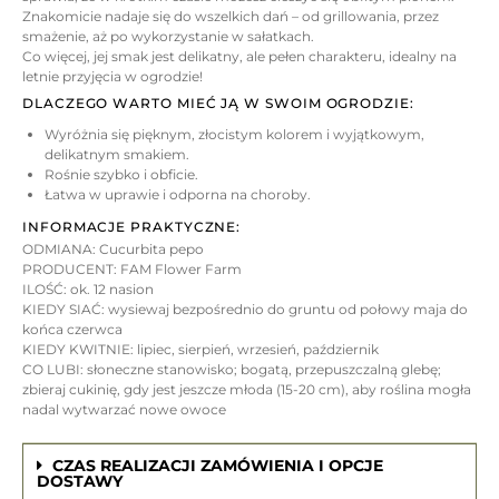
Znakomicie nadaje się do wszelkich dań – od grillowania, przez
smażenie, aż po wykorzystanie w sałatkach.
Co więcej, jej smak jest delikatny, ale pełen charakteru, idealny na
letnie przyjęcia w ogrodzie!
DLACZEGO WARTO MIEĆ JĄ W SWOIM OGRODZIE:
Wyróżnia się pięknym, złocistym kolorem i wyjątkowym,
delikatnym smakiem.
Rośnie szybko i obficie.
Łatwa w uprawie i odporna na choroby.
INFORMACJE PRAKTYCZNE:
ODMIANA: Cucurbita pepo
PRODUCENT: FAM Flower Farm
ILOŚĆ: ok. 12 nasion
KIEDY SIAĆ: wysiewaj bezpośrednio do gruntu od połowy maja do
końca czerwca
KIEDY KWITNIE: lipiec, sierpień, wrzesień, październik
CO LUBI: słoneczne stanowisko; bogatą, przepuszczalną glebę;
zbieraj cukinię, gdy jest jeszcze młoda (15-20 cm), aby roślina mogła
nadal wytwarzać nowe owoce
CZAS REALIZACJI ZAMÓWIENIA I OPCJE
DOSTAWY