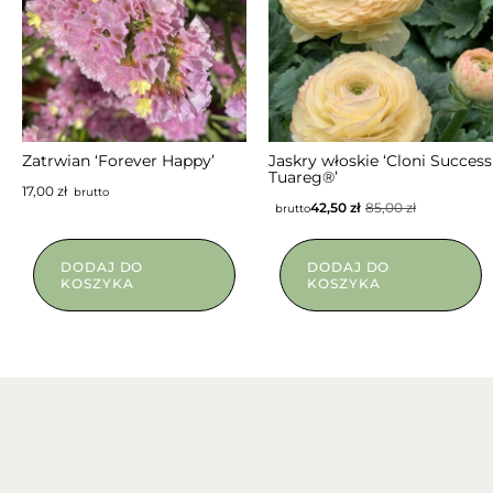
NIEDOSTĘPNY
NIEDOSTĘPNY
Zatrwian ‘Forever Happy’
Jaskry włoskie ‘Cloni Success
Tuareg®’
17,00
zł
brutto
42,50
zł
85,00
zł
brutto
DODAJ DO
DODAJ DO
KOSZYKA
KOSZYKA