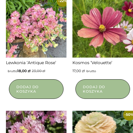
-22%
NIEDOSTĘPNY
Lewkonia ‘Antique Rose’
Kosmos ‘Velouette’
18,00
zł
23,00
zł
17,00
zł
brutto
brutto
DODAJ DO
DODAJ DO
KOSZYKA
KOSZYKA
-50