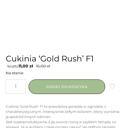
Cukinia ‘Gold Rush’ F1
11,00
zł
16,00
zł
brutto
Na stanie
DODAJ DO KOSZYKA
Cukinia ‘Gold Rush’ F1 to prawdziwa gwiazda w ogrodzie, z
charakterystycznym, intensywnie żółtym kolorem, który wyróżnia
ją spośród innych odmian.
Jest superproduktywna, a jej owoce rosną w szybkim tempie, co
sprawia, że w krótkim czasie możesz cieszyć się obfitym plonem.