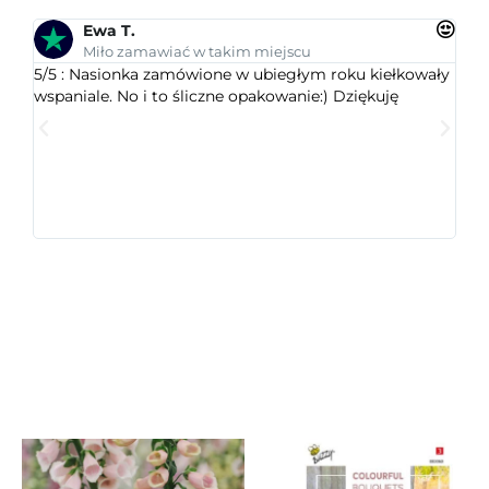
Ewa T.
Miło zamawiać w takim miejscu
5/5 : Nasionka zamówione w ubiegłym roku kiełkowały
5/5 
wspaniale. No i to śliczne opakowanie:) Dziękuję
ogr
dob
wys
któr
jest
ceni