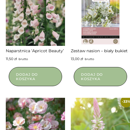
Naparstnica ‘Apricot Beauty’
Zestaw nasion – biały bukiet
11,50
zł
13,00
zł
brutto
brutto
DODAJ DO
DODAJ DO
KOSZYKA
KOSZYKA
-33