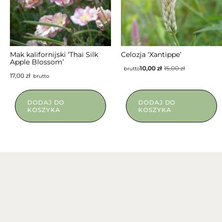
NIEDOSTĘPNY
Mak kalifornijski ‘Thai Silk
Celozja ‘Xantippe’
Apple Blossom’
10,00
zł
15,00
zł
brutto
17,00
zł
brutto
DODAJ DO
DODAJ DO
KOSZYKA
KOSZYKA