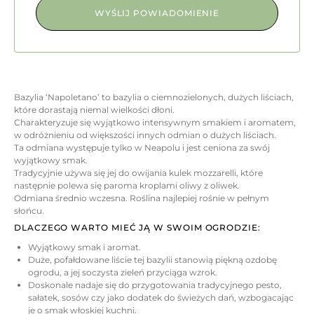
Bazylia ‘Napoletano’ to bazylia o ciemnozielonych, dużych liściach,
które dorastają niemal wielkości dłoni.
Charakteryzuje się wyjątkowo intensywnym smakiem i aromatem,
w odróżnieniu od większości innych odmian o dużych liściach.
Ta odmiana występuje tylko w Neapolu i jest ceniona za swój
wyjątkowy smak.
Tradycyjnie używa się jej do owijania kulek mozzarelli, które
następnie polewa się paroma kroplami oliwy z oliwek.
Odmiana średnio wczesna. Roślina najlepiej rośnie w pełnym
słońcu.
DLACZEGO WARTO MIEĆ JĄ W SWOIM OGRODZIE:
Wyjątkowy smak i aromat.
Duże, pofałdowane liście tej bazylii stanowią piękną ozdobę
ogrodu, a jej soczysta zieleń przyciąga wzrok.
Doskonale nadaje się do przygotowania tradycyjnego pesto,
sałatek, sosów czy jako dodatek do świeżych dań, wzbogacając
je o smak włoskiej kuchni.