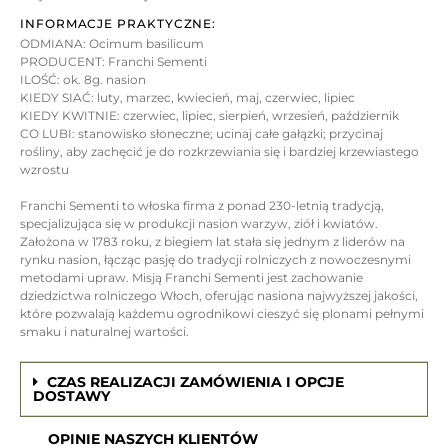
INFORMACJE PRAKTYCZNE:
ODMIANA: Ocimum basilicum
PRODUCENT: Franchi Sementi
ILOŚĆ: ok. 8g. nasion
KIEDY SIAĆ: luty, marzec, kwiecień, maj, czerwiec, lipiec
KIEDY KWITNIE: czerwiec, lipiec, sierpień, wrzesień, październik
CO LUBI: stanowisko słoneczne; ucinaj całe gałązki; przycinaj
rośliny, aby zachęcić je do rozkrzewiania się i bardziej krzewiastego
wzrostu
Franchi Sementi to włoska firma z ponad 230-letnią tradycją,
specjalizująca się w produkcji nasion warzyw, ziół i kwiatów.
Założona w 1783 roku, z biegiem lat stała się jednym z liderów na
rynku nasion, łącząc pasję do tradycji rolniczych z nowoczesnymi
metodami upraw. Misją Franchi Sementi jest zachowanie
dziedzictwa rolniczego Włoch, oferując nasiona najwyższej jakości,
które pozwalają każdemu ogrodnikowi cieszyć się plonami pełnymi
smaku i naturalnej wartości.
CZAS REALIZACJI ZAMÓWIENIA I OPCJE
DOSTAWY
OPINIE NASZYCH KLIENTÓW