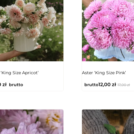
NIEDOSTĘPNY
 ‘King Size Apricot’
Aster ‘King Size Pink’
0
zł
12,00
zł
brutto
brutto
17,00
zł