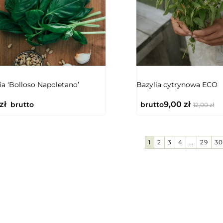
NIEDOSTĘPNY
ia ‘Bolloso Napoletano’
Bazylia cytrynowa ECO
zł
9,00
zł
brutto
brutto
12,00
zł
1
2
3
4
…
29
30