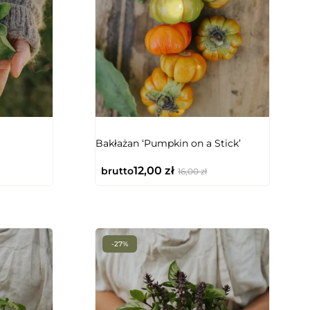
Bakłażan ‘Pumpkin on a Stick’
12,00
zł
brutto
16,00
zł
-27%