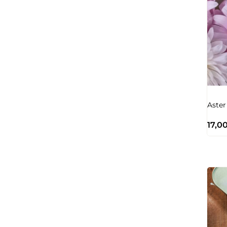
Aster
17,0