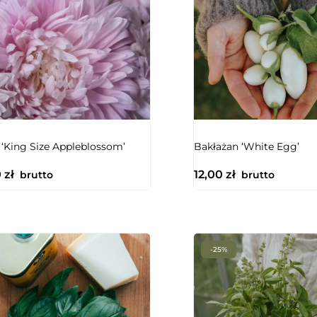
NIEDOSTĘPNY
NIEDOSTĘPNY
 ‘King Size Appleblossom’
Bakłażan ‘White Egg’
0
zł
12,00
zł
brutto
brutto
-25%