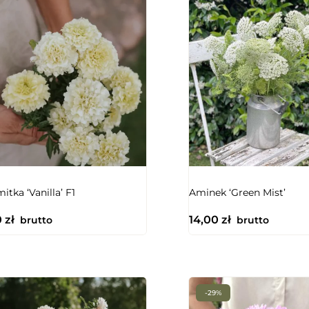
NIEDOSTĘPNY
itka ‘Vanilla’ F1
Aminek ‘Green Mist’
0
zł
14,00
zł
brutto
brutto
-29%