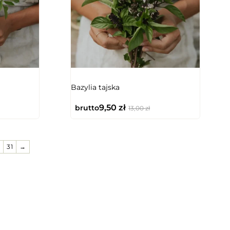
Bazylia tajska
9,50
zł
brutto
13,00
zł
31
→