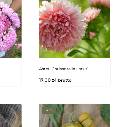
NIEDOSTĘPNY
Aster ‘Chrisantella Lotus’
17,00
zł
brutto
-25%