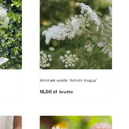
NIEDOSTĘPNY
Aminek wielki ‘Ammi majus’
16,00
zł
brutto