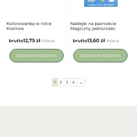
NIEDOSTĘPNY
Kolorowanka w rolce
Naklejki na paznokcie
Kosmos
Magiczny jednorożec
12,75
zł
13,60
zł
brutto
brutto
17,00
zł
17,00
zł
DODAJ DO KOSZYKA
DODAJ DO KOSZYKA
1
2
3
4
→