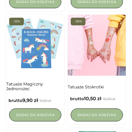
DODAJ DO KOSZYKA
DODAJ DO KOSZYKA
-10%
-30%
Tatuaże Magiczny
Tatuaże Stokrotki
Jednorożec
10,50
zł
brutto
15,00
zł
9,90
zł
brutto
11,00
zł
DODAJ DO KOSZYKA
DODAJ DO KOSZYKA