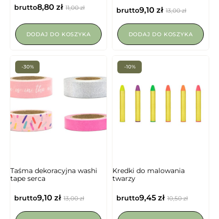
8,80
zł
brutto
11,00
zł
9,10
zł
brutto
13,00
zł
DODAJ DO KOSZYKA
DODAJ DO KOSZYKA
-30%
-10%
Taśma dekoracyjna washi
Kredki do malowania
tape serca
twarzy
9,10
zł
9,45
zł
brutto
brutto
13,00
zł
10,50
zł