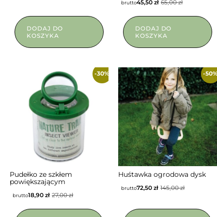
45,50
zł
65,00
zł
brutto
DODAJ DO
DODAJ DO
KOSZYKA
KOSZYKA
-30%
-50
Pudełko ze szkłem
Huśtawka ogrodowa dysk
powiększającym
72,50
zł
145,00
zł
brutto
18,90
zł
27,00
zł
brutto