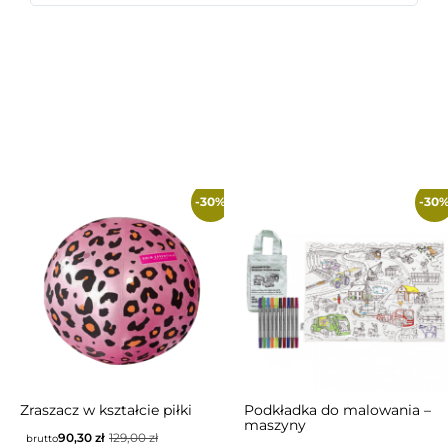
-30%
-30
Zraszacz w kształcie piłki
Podkładka do malowania –
maszyny
90,30
zł
129,00
zł
brutto