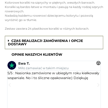
Kolorowe koraliki na szprychy w pięknych, wesołych barwach.
Koraliki są bardzo łatwe w montażu i pasują na każdy rodzaj szprych
rowerowych.
Nadadzą każdemu rowerowi dziecięcemu kolorytu i pozwolą
wyróżnić go w tłumie.
Zestaw zawiera 24 plastikowe koraliki w różnych kolorach.
CZAS REALIZACJI ZAMÓWIENIA I OPCJE
DOSTAWY
OPINIE NASZYCH KLIENTÓW
Ewa T.
Miło zamawiać w takim miejscu
5/5 : Nasionka zamówione w ubiegłym roku kiełkowały
5/5 
wspaniale. No i to śliczne opakowanie:) Dziękuję
ogr
dob
wys
któr
jest
ceni