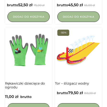
52,50
zł
45,50
zł
brutto
brutto
75,00
zł
65,00
zł
DODAJ DO KOSZYKA
DODAJ DO KOSZYKA
-50%
Rękawiczki dziecięce do
Tor – ślizgacz wodny
ogrodu
79,50
zł
brutto
159,00
zł
11,00
zł
brutto