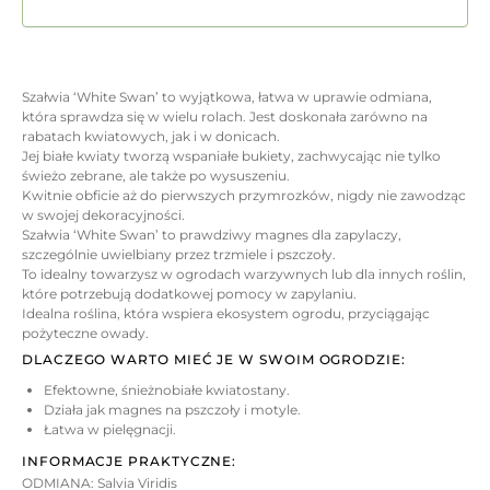
Szałwia ‘White Swan’ to wyjątkowa, łatwa w uprawie odmiana,
która sprawdza się w wielu rolach. Jest doskonała zarówno na
rabatach kwiatowych, jak i w donicach.
Jej białe kwiaty tworzą wspaniałe bukiety, zachwycając nie tylko
świeżo zebrane, ale także po wysuszeniu.
Kwitnie obficie aż do pierwszych przymrozków, nigdy nie zawodząc
w swojej dekoracyjności.
Szałwia ‘White Swan’ to prawdziwy magnes dla zapylaczy,
szczególnie uwielbiany przez trzmiele i pszczoły.
To idealny towarzysz w ogrodach warzywnych lub dla innych roślin,
które potrzebują dodatkowej pomocy w zapylaniu.
Idealna roślina, która wspiera ekosystem ogrodu, przyciągając
pożyteczne owady.
DLACZEGO WARTO MIEĆ JE W SWOIM OGRODZIE:
Efektowne, śnieżnobiałe kwiatostany.
Działa jak magnes na pszczoły i motyle.
Łatwa w pielęgnacji.
INFORMACJE PRAKTYCZNE:
ODMIANA: Salvia Viridis