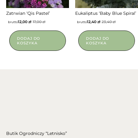
Zatrwian ‘Qis Pastel’
Eukaliptus ‘Baby Blue Spiral’
12,00
zł
17,00
zł
12,40
zł
23,40
zł
brutto
brutto
DODAJ DO
DODAJ DO
KOSZYKA
KOSZYKA
Butik Ogrodniczy “Letnisko”