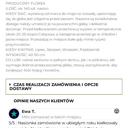
PRODUCENT: FLOREA
ILOŚĆ: ok. 140 szt. nasion
KIEDY SIAĆ: wysiewaj od marca do maja na rozsadę, upewniając
się, że gleba jest wilgotna przed siewem. Nasiona są światłolubne,
dlatego należy umieścić je na powierzchni gleby i delikatnie
docisnąć. Przed kiełkowaniem przechowuj wysiew w temperaturze
około 20-25 stopni Celsjusza, a następnie przenieś go w chłodne i
jasne miejsce. Przesadzaj w miejsce stałe gdy minie ryzyko
przymrozków.
KIEDY KWITNIE: Lipiec, Sierpień, Wrzesień, Październik
WYSOKOŚĆ: 40-50 cm
CO LUBI: rośnie zarówno w pełnym słońcu, jak i w półcieniu, ale
wymaga dobrze przepuszczalnej gleby; stosuj uszczykiwanie, aby
zwiększyć ilość łodyg i kwiatów.
CZAS REALIZACJI ZAMÓWIENIA I OPCJE
DOSTAWY
OPINIE NASZYCH KLIENTÓW
Ewa T.
Miło zamawiać w takim miejscu
5/5 : Nasionka zamówione w ubiegłym roku kiełkowały
5/5 