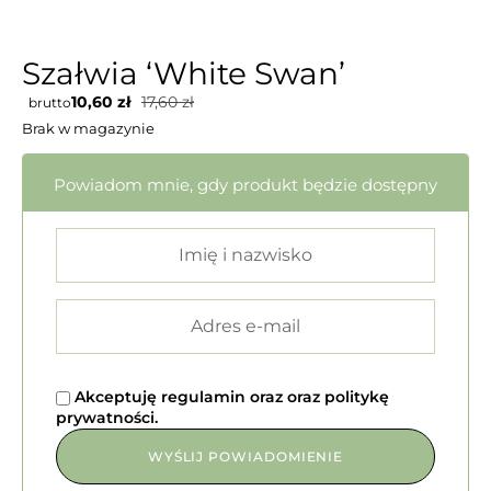
Szałwia ‘White Swan’
10,60
zł
17,60
zł
brutto
Brak w magazynie
Powiadom mnie, gdy produkt będzie dostępny
Akceptuję
regulamin
oraz
oraz
politykę
prywatności
.