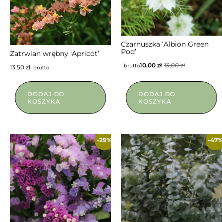
Czarnuszka ‘Albion Green
Pod’
Zatrwian wrębny ‘Apricot’
10,00
zł
13,00
zł
brutto
13,50
zł
brutto
DODAJ DO
DODAJ DO
KOSZYKA
KOSZYKA
-29%
-47