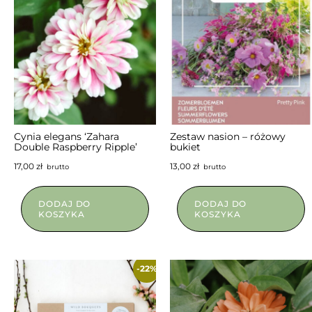
NIEDOSTĘPNY
Cynia elegans ‘Zahara
Zestaw nasion – różowy
Double Raspberry Ripple’
bukiet
17,00
zł
13,00
zł
brutto
brutto
DODAJ DO
DODAJ DO
KOSZYKA
KOSZYKA
-22%