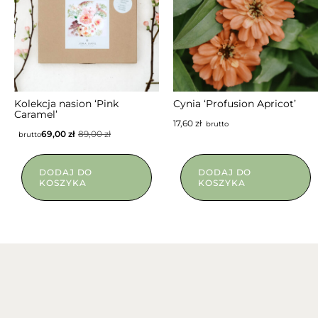
NIEDOSTĘPNY
Kolekcja nasion ‘Pink
Cynia ‘Profusion Apricot’
Caramel’
17,60
zł
brutto
69,00
zł
89,00
zł
brutto
DODAJ DO
DODAJ DO
KOSZYKA
KOSZYKA