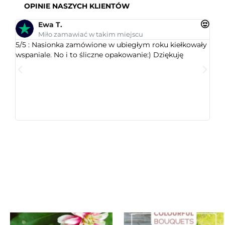
OPINIE NASZYCH KLIENTÓW
Ewa T.
Miło zamawiać w takim miejscu
5/5 : Nasionka zamówione w ubiegłym roku kiełkowały
5/5 
wspaniale. No i to śliczne opakowanie:) Dziękuję
ogr
dob
wys
któr
jest
ceni