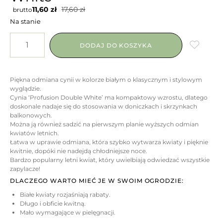
11,60
zł
17,60
zł
brutto
Na stanie
DODAJ DO KOSZYKA
Piękna odmiana cynii w kolorze białym o klasycznym i stylowym
wyglądzie.
Cynia ‘Profusion Double White’ ma kompaktowy wzrostu, dlatego
doskonale nadaje się do stosowania w doniczkach i skrzynkach
balkonowych.
Można ją również sadzić na pierwszym planie wyższych odmian
kwiatów letnich.
Łatwa w uprawie odmiana, która szybko wytwarza kwiaty i pięknie
kwitnie, dopóki nie nadejdą chłodniejsze noce.
Bardzo popularny letni kwiat, który uwielbiają odwiedzać wszystkie
zapylacze!
DLACZEGO WARTO MIEĆ JE W SWOIM OGRODZIE:
Białe kwiaty rozjaśniają rabaty.
Długo i obficie kwitną.
Mało wymagające w pielęgnacji.