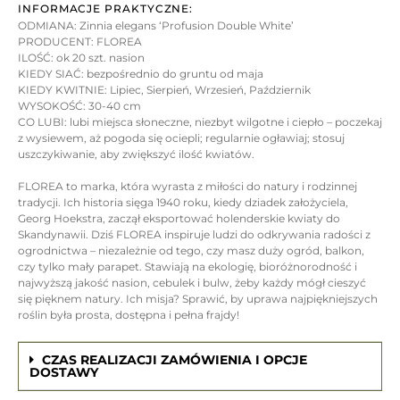
INFORMACJE PRAKTYCZNE:
ODMIANA: Zinnia elegans ‘Profusion Double White’
PRODUCENT: FLOREA
ILOŚĆ: ok 20 szt. nasion
KIEDY SIAĆ: bezpośrednio do gruntu od maja
KIEDY KWITNIE: Lipiec, Sierpień, Wrzesień, Październik
WYSOKOŚĆ: 30-40 cm
CO LUBI: lubi miejsca słoneczne, niezbyt wilgotne i ciepło – poczekaj
z wysiewem, aż pogoda się ociepli; regularnie ogławiaj; stosuj
uszczykiwanie, aby zwiększyć ilość kwiatów.
FLOREA to marka, która wyrasta z miłości do natury i rodzinnej
tradycji. Ich historia sięga 1940 roku, kiedy dziadek założyciela,
Georg Hoekstra, zaczął eksportować holenderskie kwiaty do
Skandynawii. Dziś FLOREA inspiruje ludzi do odkrywania radości z
ogrodnictwa – niezależnie od tego, czy masz duży ogród, balkon,
czy tylko mały parapet. Stawiają na ekologię, bioróżnorodność i
najwyższą jakość nasion, cebulek i bulw, żeby każdy mógł cieszyć
się pięknem natury. Ich misja? Sprawić, by uprawa najpiękniejszych
roślin była prosta, dostępna i pełna frajdy!
CZAS REALIZACJI ZAMÓWIENIA I OPCJE
DOSTAWY