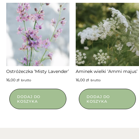
NIEDOSTĘPNY
NIEDOSTĘPNY
Ostróżeczka ‘Misty Lavender’
Aminek wielki ‘Ammi majus’
16,00
zł
16,00
zł
brutto
brutto
DODAJ DO
DODAJ DO
KOSZYKA
KOSZYKA