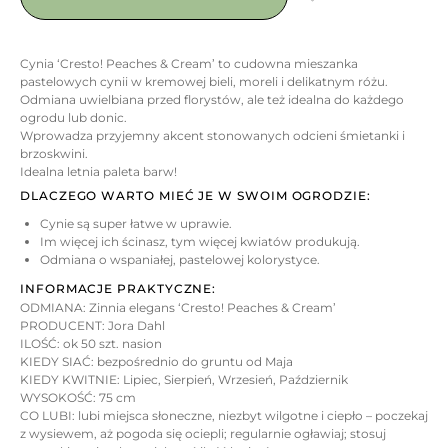
Cynia ‘Cresto! Peaches & Cream’ to cudowna mieszanka
pastelowych cynii w kremowej bieli, moreli i delikatnym różu.
Odmiana uwielbiana przed florystów, ale też idealna do każdego
ogrodu lub donic.
Wprowadza przyjemny akcent stonowanych odcieni śmietanki i
brzoskwini.
Idealna letnia paleta barw!
DLACZEGO WARTO MIEĆ JE W SWOIM OGRODZIE:
Cynie są super łatwe w uprawie.
Im więcej ich ścinasz, tym więcej kwiatów produkują.
Odmiana o wspaniałej, pastelowej kolorystyce.
INFORMACJE PRAKTYCZNE:
ODMIANA: Zinnia elegans ‘Cresto! Peaches & Cream’
PRODUCENT: Jora Dahl
ILOŚĆ: ok 50 szt. nasion
KIEDY SIAĆ: bezpośrednio do gruntu od Maja
KIEDY KWITNIE: Lipiec, Sierpień, Wrzesień, Październik
WYSOKOŚĆ: 75 cm
CO LUBI: lubi miejsca słoneczne, niezbyt wilgotne i ciepło – poczekaj
z wysiewem, aż pogoda się ociepli; regularnie ogławiaj; stosuj