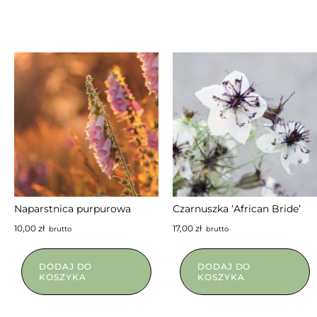
NIEDOSTĘPNY
Naparstnica purpurowa
Czarnuszka ‘African Bride’
10,00
zł
17,00
zł
brutto
brutto
DODAJ DO
DODAJ DO
KOSZYKA
KOSZYKA