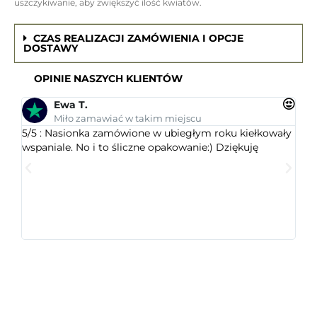
uszczykiwanie, aby zwiększyć ilość kwiatów.
CZAS REALIZACJI ZAMÓWIENIA I OPCJE
DOSTAWY
OPINIE NASZYCH KLIENTÓW
Ewa T.
Miło zamawiać w takim miejscu
5/5 : Nasionka zamówione w ubiegłym roku kiełkowały
5/5 
wspaniale. No i to śliczne opakowanie:) Dziękuję
ogr
dob
wys
któr
jest
ceni