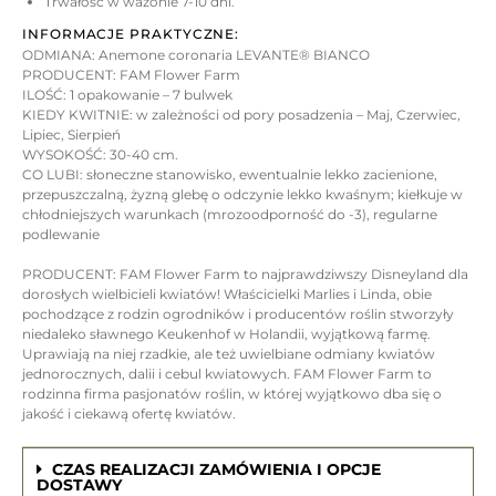
Trwałość w wazonie 7-10 dni.
INFORMACJE PRAKTYCZNE:
ODMIANA: Anemone coronaria LEVANTE® BIANCO
PRODUCENT: FAM Flower Farm
ILOŚĆ: 1 opakowanie – 7 bulwek
KIEDY KWITNIE: w zależności od pory posadzenia – Maj, Czerwiec,
Lipiec, Sierpień
WYSOKOŚĆ: 30-40 cm.
CO LUBI: słoneczne stanowisko, ewentualnie lekko zacienione,
przepuszczalną, żyzną glebę o odczynie lekko kwaśnym; kiełkuje w
chłodniejszych warunkach (mrozoodporność do -3), regularne
podlewanie
PRODUCENT: FAM Flower Farm to najprawdziwszy Disneyland dla
dorosłych wielbicieli kwiatów! Właścicielki Marlies i Linda, obie
pochodzące z rodzin ogrodników i producentów roślin stworzyły
niedaleko sławnego Keukenhof w Holandii, wyjątkową farmę.
Uprawiają na niej rzadkie, ale też uwielbiane odmiany kwiatów
jednorocznych, dalii i cebul kwiatowych. FAM Flower Farm to
rodzinna firma pasjonatów roślin, w której wyjątkowo dba się o
jakość i ciekawą ofertę kwiatów.
CZAS REALIZACJI ZAMÓWIENIA I OPCJE
DOSTAWY