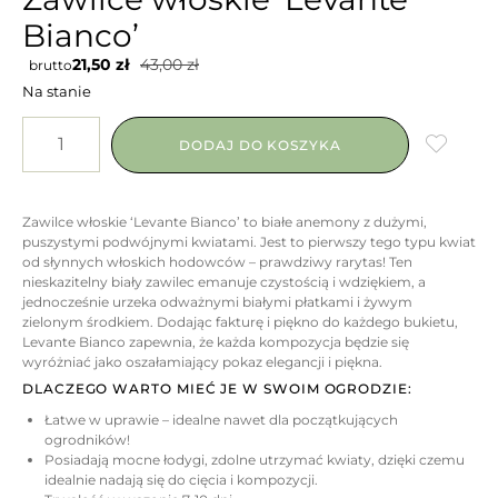
Bianco’
21,50
zł
43,00
zł
brutto
Na stanie
DODAJ DO KOSZYKA
Zawilce włoskie ‘Levante Bianco’ to białe anemony z dużymi,
puszystymi podwójnymi kwiatami. Jest to pierwszy tego typu kwiat
od słynnych włoskich hodowców – prawdziwy rarytas! Ten
nieskazitelny biały zawilec emanuje czystością i wdziękiem, a
jednocześnie urzeka odważnymi białymi płatkami i żywym
zielonym środkiem. Dodając fakturę i piękno do każdego bukietu,
Levante Bianco zapewnia, że ​​każda kompozycja będzie się
wyróżniać jako oszałamiający pokaz elegancji i piękna.
DLACZEGO WARTO MIEĆ JE W SWOIM OGRODZIE:
Łatwe w uprawie – idealne nawet dla początkujących
ogrodników!
Posiadają mocne łodygi, zdolne utrzymać kwiaty, dzięki czemu
idealnie nadają się do cięcia i kompozycji.