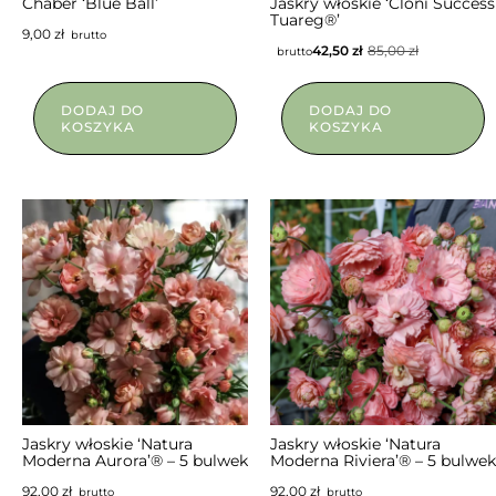
NIEDOSTĘPNY
Chaber ‘Blue Ball’
Jaskry włoskie ‘Cloni Success
Tuareg®’
9,00
zł
brutto
42,50
zł
85,00
zł
brutto
DODAJ DO
DODAJ DO
KOSZYKA
KOSZYKA
Jaskry włoskie ‘Natura
Jaskry włoskie ‘Natura
Moderna Aurora’® – 5 bulwek
Moderna Riviera’® – 5 bulwek
92,00
zł
92,00
zł
brutto
brutto