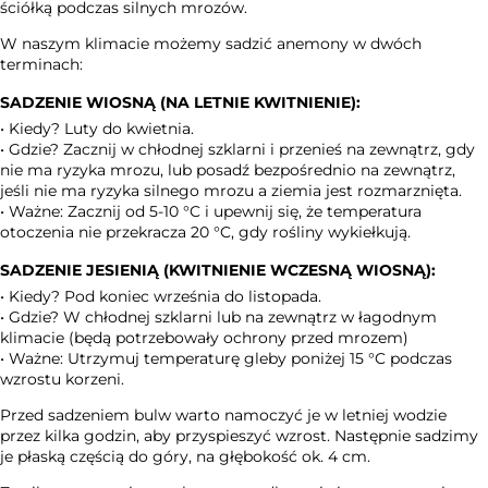
ściółką podczas silnych mrozów.
W naszym klimacie możemy sadzić anemony w dwóch
terminach:
SADZENIE WIOSNĄ (NA LETNIE KWITNIENIE):
• Kiedy? Luty do kwietnia.
• ​​Gdzie? Zacznij w chłodnej szklarni i przenieś na zewnątrz, gdy
nie ma ryzyka mrozu, lub posadź bezpośrednio na zewnątrz,
jeśli nie ma ryzyka silnego mrozu a ziemia jest rozmarznięta.
• Ważne: Zacznij od 5-10 °C i upewnij się, że temperatura
otoczenia nie przekracza 20 °C, gdy rośliny wykiełkują.
SADZENIE JESIENIĄ (KWITNIENIE WCZESNĄ WIOSNĄ):
• Kiedy? Pod koniec września do listopada.
• Gdzie? W chłodnej szklarni lub na zewnątrz w łagodnym
klimacie (będą potrzebowały ochrony przed mrozem)
• Ważne: Utrzymuj temperaturę gleby poniżej 15 °C podczas
wzrostu korzeni.
Przed sadzeniem bulw warto namoczyć je w letniej wodzie
przez kilka godzin, aby przyspieszyć wzrost. Następnie sadzimy
je płaską częścią do góry, na głębokość ok. 4 cm.