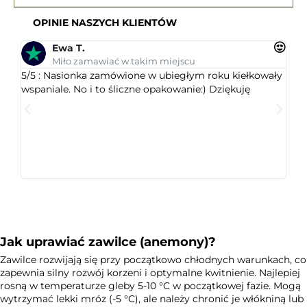
OPINIE NASZYCH KLIENTÓW
Ewa T.
Miło zamawiać w takim miejscu
5/5 : Nasionka zamówione w ubiegłym roku kiełkowały
5/5 
wspaniale. No i to śliczne opakowanie:) Dziękuję
ogr
dob
wys
któr
jest
ceni
Jak uprawiać zawilce (anemony)?
Zawilce rozwijają się przy początkowo chłodnych warunkach, co
zapewnia silny rozwój korzeni i optymalne kwitnienie. Najlepiej
rosną w temperaturze gleby 5-10 °C w początkowej fazie. Mogą
wytrzymać lekki mróz (-5 °C), ale należy chronić je włókniną lub