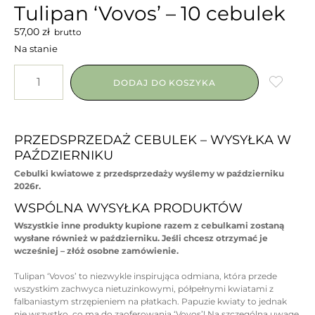
Tulipan ‘Vovos’ – 10 cebulek
57,00
zł
brutto
Na stanie
DODAJ DO KOSZYKA
PRZEDSPRZEDAŻ CEBULEK – WYSYŁKA W
PAŹDZIERNIKU
Cebulki kwiatowe z przedsprzedaży wyślemy w październiku
2026r.
WSPÓLNA WYSYŁKA PRODUKTÓW
Wszystkie inne produkty kupione razem z cebulkami zostaną
wysłane również w październiku.
Jeśli chcesz otrzymać je
wcześniej – złóż osobne zamówienie.
Tulipan ‘Vovos’ to niezwykle inspirująca odmiana, która przede
wszystkim zachwyca nietuzinkowymi, półpełnymi kwiatami z
falbaniastym strzępieniem na płatkach. Papuzie kwiaty to jednak
nie wszystko, co ma do zaoferowania ‘Vovos’! Na szczególna uwagę