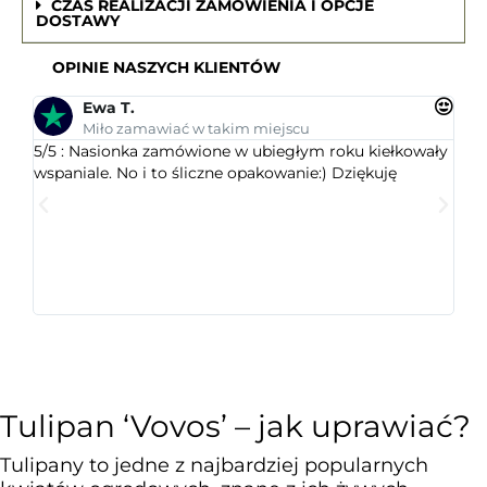
CZAS REALIZACJI ZAMÓWIENIA I OPCJE
DOSTAWY
OPINIE NASZYCH KLIENTÓW
Ewa T.
Miło zamawiać w takim miejscu
5/5 : Nasionka zamówione w ubiegłym roku kiełkowały
5/5 
wspaniale. No i to śliczne opakowanie:) Dziękuję
ogr
dob
wys
któr
jest
ceni
Tulipan ‘Vovos’ – jak uprawiać?
Tulipany to jedne z najbardziej popularnych