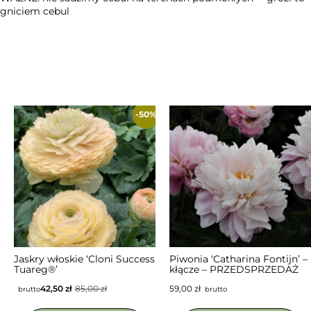
gniciem cebul
-50%
NIEDOSTĘPNY
Jaskry włoskie ‘Cloni Success
Piwonia ‘Catharina Fontijn’ –
Tuareg®’
kłącze – PRZEDSPRZEDAŻ
42,50
zł
85,00
zł
59,00
zł
brutto
brutto