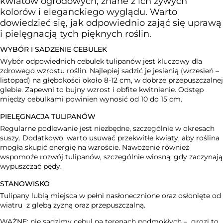
kwiatów ogrodowych, znane z ich żywych
kolorów i eleganckiego wyglądu. Warto
dowiedzieć się, jak odpowiednio zająć się uprawą
i pielęgnacją tych pięknych roślin.
WYBÓR I SADZENIE CEBULEK
Wybór odpowiednich cebulek tulipanów jest kluczowy dla
zdrowego wzrostu roślin. Najlepiej sadzić je jesienią (wrzesień –
listopad) na głębokości około 8-12 cm, w dobrze przepuszczalnej
glebie. Zapewni to bujny wzrost i obfite kwitnienie. Odstęp
między cebulkami powinien wynosić od 10 do 15 cm.
PIELĘGNACJA TULIPANÓW
Regularne podlewanie jest niezbędne, szczególnie w okresach
suszy. Dodatkowo, warto usuwać przekwitłe kwiaty, aby roślina
mogła skupić energię na wzroście. Nawożenie również
wspomoże rozwój tulipanów, szczególnie wiosną, gdy zaczynają
wypuszczać pędy.
STANOWISKO
Tulipany lubią miejsca w pełni nasłonecznione oraz osłonięte od
wiatru z glebą żyzną oraz przepuszczalną.
WAŻNE: nie sadzimy cebul na terenach podmokłych – grozi to