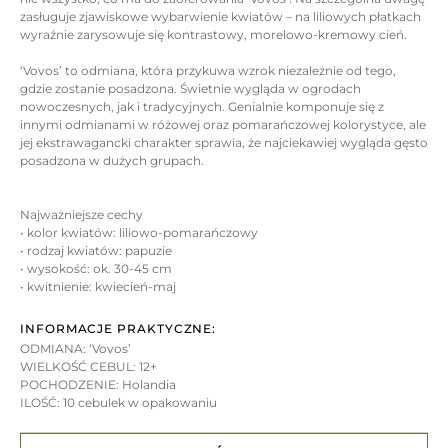
zasługuje zjawiskowe wybarwienie kwiatów – na liliowych płatkach
wyraźnie zarysowuje się kontrastowy, morelowo-kremowy cień.
‘Vovos’ to odmiana, która przykuwa wzrok niezależnie od tego,
gdzie zostanie posadzona. Świetnie wygląda w ogrodach
nowoczesnych, jak i tradycyjnych. Genialnie komponuje się z
innymi odmianami w różowej oraz pomarańczowej kolorystyce, ale
jej ekstrawagancki charakter sprawia, że najciekawiej wygląda gęsto
posadzona w dużych grupach.
Najważniejsze cechy
• kolor kwiatów: liliowo-pomarańczowy
• rodzaj kwiatów: papuzie
• wysokość: ok. 30-45 cm
• kwitnienie: kwiecień-maj
INFORMACJE PRAKTYCZNE:
ODMIANA: ‘Vovos’
WIELKOŚĆ CEBUL: 12+
POCHODZENIE: Holandia
ILOŚĆ: 10 cebulek w opakowaniu