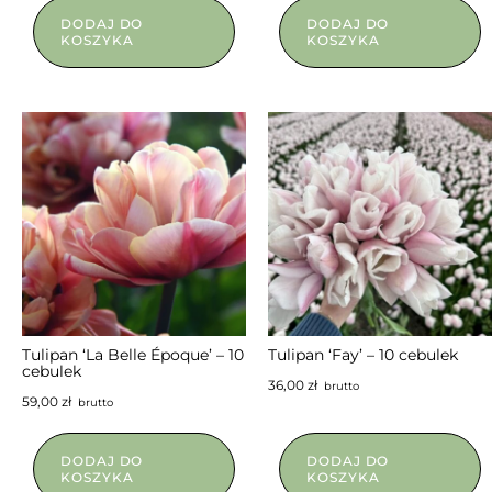
DODAJ DO
DODAJ DO
KOSZYKA
KOSZYKA
NIEDOSTĘPNY
Tulipan ‘La Belle Époque’ – 10
Tulipan ‘Fay’ – 10 cebulek
cebulek
36,00
zł
brutto
59,00
zł
brutto
DODAJ DO
DODAJ DO
KOSZYKA
KOSZYKA