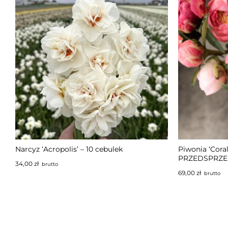
NIEDOSTĘPNY
NIEDOS
Narcyz ‘Acropolis’ – 10 cebulek
Piwonia ‘Coral
PRZEDSPRZ
34,00
zł
brutto
69,00
zł
brutto