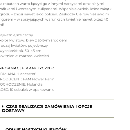
a rabatach warto łączyć go z innymi narcyzami oraz białymi
zafirkami i wczesnymi tulipanami. Wspaniale ozdobi leśne zakątki
grodu – znosi nawet lekki półcień. Zaskoczy Cię również swoim
igorem – w sprzyjających warunkach kwietnie nawet przez 40
ni!
ajważniejsze cechy
 kolor kwiatów: biały z żółtym środkiem
 rodzaj kwiatów: pojedynczy
 wysokość: ok. 30-45 cm
 kwitnienie: marzec-kwiecień
NFORMACJE PRAKTYCZNE:
DMIANA: ‘Lancaster’
RODUCENT: FAM Flower Farm
OCHODZENIE: Holandia
LOŚĆ: 10 cebulek w opakowaniu
CZAS REALIZACJI ZAMÓWIENIA I OPCJE
DOSTAWY
OPINIE NASZYCH KLIENTÓW