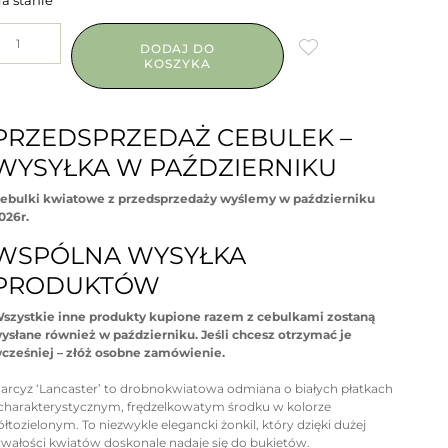
a stanie
DODAJ DO
KOSZYKA
PRZEDSPRZEDAŻ CEBULEK –
WYSYŁKA W PAŹDZIERNIKU
ebulki kwiatowe z przedsprzedaży wyślemy w październiku
026r.
WSPÓLNA WYSYŁKA
PRODUKTÓW
szystkie inne produkty kupione razem z cebulkami zostaną
ysłane również w październiku.
Jeśli chcesz otrzymać je
cześniej – złóż osobne zamówienie.
arcyz ‘Lancaster’ to drobnokwiatowa odmiana o białych płatkach
 charakterystycznym, frędzelkowatym środku w kolorze
ółtozielonym. To niezwykle elegancki żonkil, który dzięki dużej
rwałości kwiatów doskonale nadaje się do bukietów.