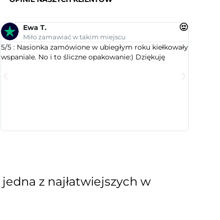
Ewa T.
An
Miło zamawiać w takim miejscu
Su
5/5 : Nasionka zamówione w ubiegłym roku kiełkowały
5/5 : Le
wspaniale. No i to śliczne opakowanie:) Dziękuję
ogrodnic
dobranym
wyselekc
które ci
jest este
cenią sty
 jedna z najłatwiejszych w