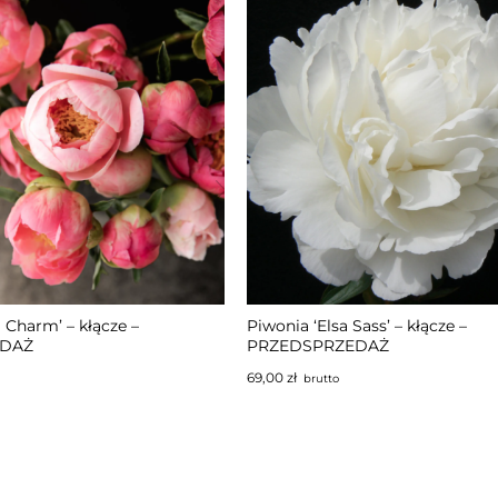
TĘPNY
 Charm’ – kłącze –
Piwonia ‘Elsa Sass’ – kłącze –
EDAŻ
PRZEDSPRZEDAŻ
69,00
zł
brutto