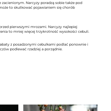
e zacienionym. Narcyzy poradzą sobie także pod
ż może to skutkować pojawianiem się chorób
 przed pierwszymi mrozami. Narcyzy najlepiej
enia to mniej więcej trzykrotność wysokości cebuli.
ży rabaty z posadzonymi cebulkami podlać ponownie i
zczów
podlewać rzadziej a porządnie.