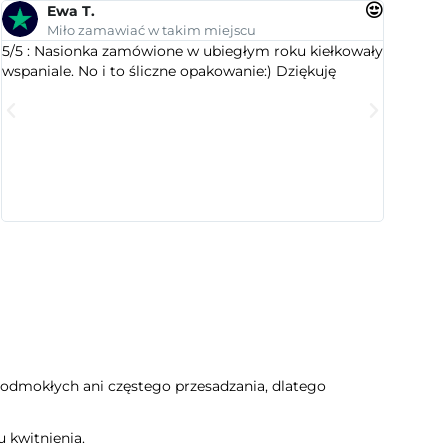
Ewa T.
An
Miło zamawiać w takim miejscu
Su
5/5 : Nasionka zamówione w ubiegłym roku kiełkowały
5/5 : Le
wspaniale. No i to śliczne opakowanie:) Dziękuję
ogrodnic
dobranym
wyselekc
które ci
jest este
cenią sty
c podmokłych ani częstego przesadzania, dlatego
 kwitnienia.