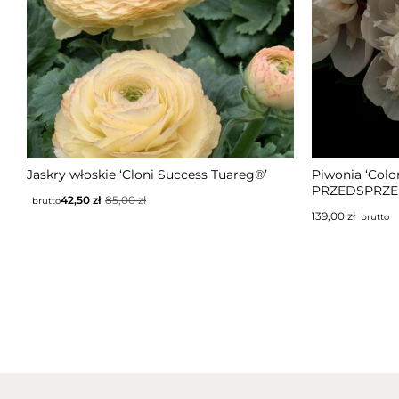
NIEDOSTĘPNY
NIEDOS
Jaskry włoskie ‘Cloni Success Tuareg®’
Piwonia ‘Colo
PRZEDSPRZ
42,50
zł
85,00
zł
brutto
139,00
zł
brutto