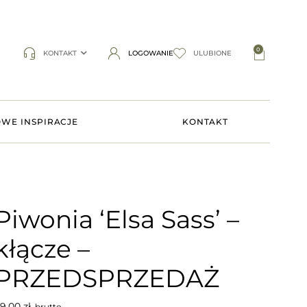
0
KONTAKT
LOGOWANIE
ULUBIONE
WE INSPIRACJE
KONTAKT
Piwonia ‘Elsa Sass’ –
kłącze –
PRZEDSPRZEDAŻ
9,00
zł
brutto