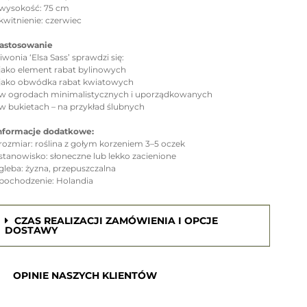
 wysokość: 75 cm
 kwitnienie: czerwiec
astosowanie
iwonia ‘Elsa Sass’ sprawdzi się:
 jako element rabat bylinowych
 jako obwódka rabat kwiatowych
 w ogrodach minimalistycznych i uporządkowanych
 w bukietach – na przykład ślubnych
nformacje dodatkowe:
 rozmiar: roślina z gołym korzeniem 3–5 oczek
 stanowisko: słoneczne lub lekko zacienione
 gleba: żyzna, przepuszczalna
 pochodzenie: Holandia
CZAS REALIZACJI ZAMÓWIENIA I OPCJE
DOSTAWY
OPINIE NASZYCH KLIENTÓW