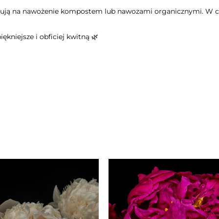
gują na nawożenie kompostem lub nawozami organicznymi. W cza
ękniejsze i obficiej kwitną 🌿