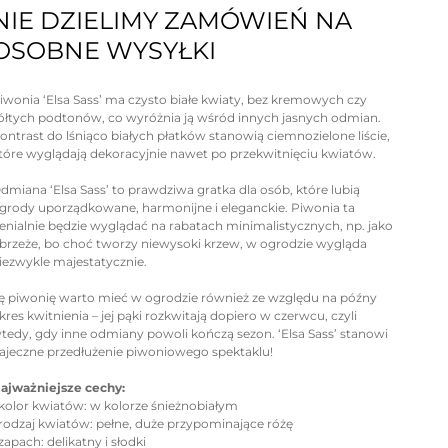
NIE DZIELIMY ZAMÓWIEŃ NA
OSOBNE WYSYŁKI
iwonia ‘Elsa Sass’ ma czysto białe kwiaty, bez kremowych czy
ółtych podtonów, co wyróżnia ją wśród innych jasnych odmian.
ontrast do lśniąco białych płatków stanowią ciemnozielone liście,
tóre wyglądają dekoracyjnie nawet po przekwitnięciu kwiatów.
dmiana ‘Elsa Sass’ to prawdziwa gratka dla osób, które lubią
grody uporządkowane, harmonijne i eleganckie. Piwonia ta
enialnie będzie wyglądać na rabatach minimalistycznych, np. jako
brzeże, bo choć tworzy niewysoki krzew, w ogrodzie wygląda
iezwykle majestatycznie.
ę piwonię warto mieć w ogrodzie również ze względu na późny
kres kwitnienia – jej pąki rozkwitają dopiero w czerwcu, czyli
tedy, gdy inne odmiany powoli kończą sezon. ‘Elsa Sass’ stanowi
ajeczne przedłużenie piwoniowego spektaklu!
ajważniejsze cechy:
 kolor kwiatów: w kolorze śnieżnobiałym
 rodzaj kwiatów: pełne, duże przypominające różę
 zapach: delikatny i słodki