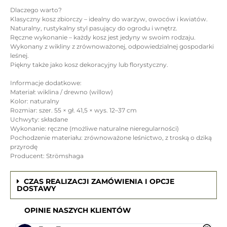
Dlaczego warto?
Klasyczny kosz zbiorczy – idealny do warzyw, owoców i kwiatów.
Naturalny, rustykalny styl pasujący do ogrodu i wnętrz.
Ręczne wykonanie – każdy kosz jest jedyny w swoim rodzaju.
Wykonany z wikliny z zrównoważonej, odpowiedzialnej gospodarki
leśnej.
Piękny także jako kosz dekoracyjny lub florystyczny.
Informacje dodatkowe:
Materiał: wiklina / drewno (willow)
Kolor: naturalny
Rozmiar: szer. 55 × gł. 41,5 × wys. 12–37 cm
Uchwyty: składane
Wykonanie: ręczne (możliwe naturalne nieregularności)
Pochodzenie materiału: zrównoważone leśnictwo, z troską o dziką
przyrodę
Producent: Strömshaga
CZAS REALIZACJI ZAMÓWIENIA I OPCJE
DOSTAWY
OPINIE NASZYCH KLIENTÓW