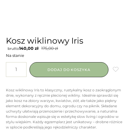
Kosz wiklinowy Iris
140,00
zł
175,00
zł
brutto
Na stanie
DODAJ DO KOSZYKA
Kosz wiklinowy Iris to klasyczny, rustykalny kosz o zaokrąglonym
dnie, wykonany z ręcznie plecionej wikliny. Idealnie sprawdzi się
jako kosz na zbiory warzyw, kwiatów, ziół, ale także jako piękny
element dekoracyjny do domu, ogrodu czy na piknik. Składane
uchwyty ułatwiają przenoszenie i przechowywanie, a naturalna
forma doskonale wpisuje się w estetykę slow living i ogrodów w
stylu wiejskim. Każdy egzemplarz jest unikatowy – drobne różnice
w splocie podkreślają jego rękodzielniczy charakter.