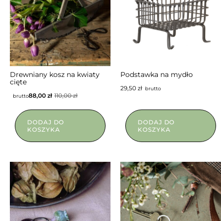
Drewniany kosz na kwiaty
Podstawka na mydło
cięte
29,50
zł
brutto
88,00
zł
110,00
zł
brutto
DODAJ DO
DODAJ DO
KOSZYKA
KOSZYKA