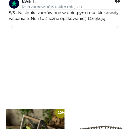
Ewa T.
Miło zamawiać w takim miejscu
5/5 : Nasionka zamówione w ubiegłym roku kiełkowały
5/5 
wspaniale. No i to śliczne opakowanie:) Dziękuję
ogr
dob
wys
któr
jest
ceni
-20%