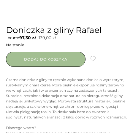
Doniczka z gliny Rafael
97,30
zł
139,00
zł
brutto
Na stanie
DODAJ DO KOSZYKA
Czarna doniczka z gliny to ręcznie wykonana donica o wyrazistym,
rustykalnym charakterze, która pięknie eksponuje rośliny zarówno
we wnętrzach, jak i w oranżeriach czy na zadaszonych tarasach.
Subtelna, rzeźbiona dekoracja oraz naturalna nieregularność gliny
nadają jej unikatowy wygląd. Porowata struktura materiału pięknie
się starzeje, a szkliwione wnętrze chroni donicę przed wilgocią i
ułatwia pielęgnację roślin. To doskonała baza do tworzenia
spójnych, naturalnych aranżacji z kilku donic w różnych rozmiarach.
Dlaczego warto?