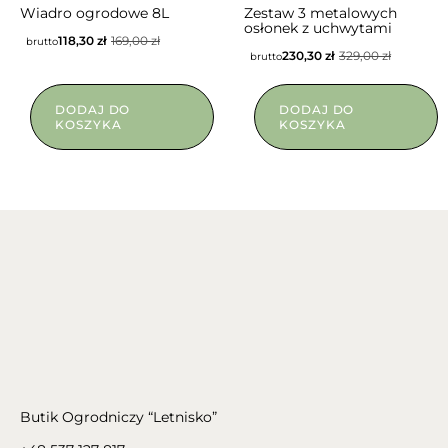
NIEDOSTĘPNY
Wiadro ogrodowe 8L
Zestaw 3 metalowych
osłonek z uchwytami
118,30
zł
169,00
zł
brutto
230,30
zł
329,00
zł
brutto
DODAJ DO
DODAJ DO
KOSZYKA
KOSZYKA
Butik Ogrodniczy “Letnisko”