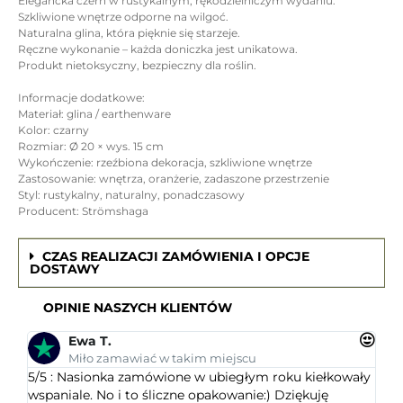
Elegancka czerń w rustykalnym, rękodzielniczym wydaniu.
Szkliwione wnętrze odporne na wilgoć.
Naturalna glina, która pięknie się starzeje.
Ręczne wykonanie – każda doniczka jest unikatowa.
Produkt nietoksyczny, bezpieczny dla roślin.
Informacje dodatkowe:
Materiał: glina / earthenware
Kolor: czarny
Rozmiar: Ø 20 × wys. 15 cm
Wykończenie: rzeźbiona dekoracja, szkliwione wnętrze
Zastosowanie: wnętrza, oranżerie, zadaszone przestrzenie
Styl: rustykalny, naturalny, ponadczasowy
Producent: Strömshaga
CZAS REALIZACJI ZAMÓWIENIA I OPCJE
DOSTAWY
OPINIE NASZYCH KLIENTÓW
Ewa T.
Miło zamawiać w takim miejscu
5/5 : Nasionka zamówione w ubiegłym roku kiełkowały
5/5 
wspaniale. No i to śliczne opakowanie:) Dziękuję
ogr