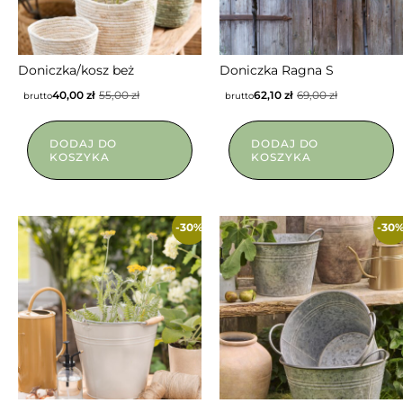
Doniczka/kosz beż
Doniczka Ragna S
40,00
zł
55,00
zł
62,10
zł
69,00
zł
brutto
brutto
DODAJ DO
DODAJ DO
KOSZYKA
KOSZYKA
-30%
-30