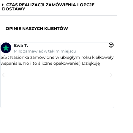
CZAS REALIZACJI ZAMÓWIENIA I OPCJE
DOSTAWY
OPINIE NASZYCH KLIENTÓW
Ewa T.
An
Miło zamawiać w takim miejscu
Su
5/5 : Nasionka zamówione w ubiegłym roku kiełkowały
5/5 : Le
wspaniale. No i to śliczne opakowanie:) Dziękuję
ogrodnic
dobranym
wyselekc
które ci
jest este
cenią sty