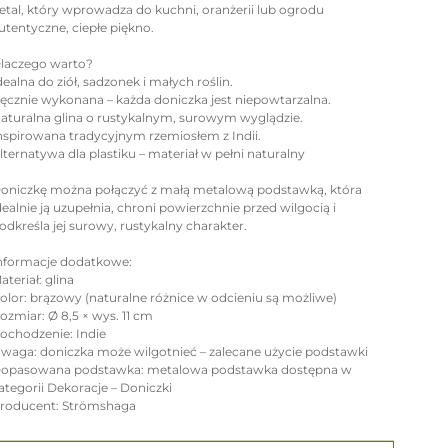
etal, który wprowadza do kuchni, oranżerii lub ogrodu
utentyczne, ciepłe piękno.
laczego warto?
dealna do ziół, sadzonek i małych roślin.
ęcznie wykonana – każda doniczka jest niepowtarzalna.
aturalna glina o rustykalnym, surowym wyglądzie.
nspirowana tradycyjnym rzemiosłem z Indii.
lternatywa dla plastiku – materiał w pełni naturalny
oniczkę można połączyć z małą metalową podstawką, która
dealnie ją uzupełnia, chroni powierzchnie przed wilgocią i
odkreśla jej surowy, rustykalny charakter.
nformacje dodatkowe:
ateriał: glina
olor: brązowy (naturalne różnice w odcieniu są możliwe)
ozmiar: Ø 8,5 × wys. 11 cm
ochodzenie: Indie
waga: doniczka może wilgotnieć – zalecane użycie podstawki
opasowana podstawka: metalowa podstawka dostępna w
ategorii Dekoracje – Doniczki
roducent: Strömshaga