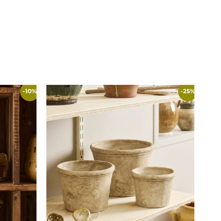
-10%
-25%