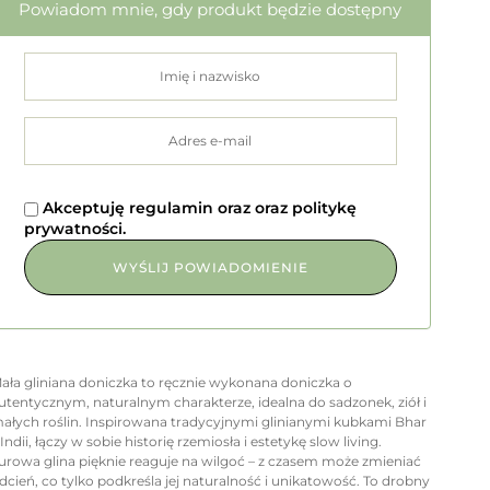
Powiadom mnie, gdy produkt będzie dostępny
Akceptuję
regulamin
oraz
oraz
politykę
prywatności
.
ała gliniana doniczka to ręcznie wykonana doniczka o
utentycznym, naturalnym charakterze, idealna do sadzonek, ziół i
ałych roślin. Inspirowana tradycyjnymi glinianymi kubkami Bhar
 Indii, łączy w sobie historię rzemiosła i estetykę slow living.
urowa glina pięknie reaguje na wilgoć – z czasem może zmieniać
dcień, co tylko podkreśla jej naturalność i unikatowość. To drobny