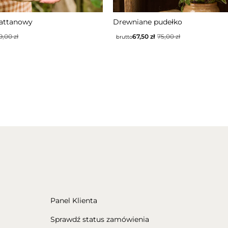
rattanowy
Drewniane pudełko
19,00
zł
67,50
zł
75,00
zł
brutto
Panel Klienta
Sprawdź status zamówienia