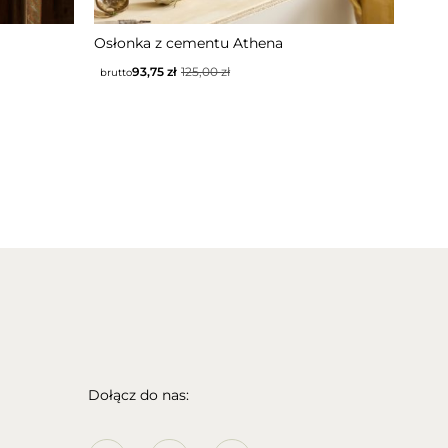
Osłonka z cementu Athena
93,75
zł
125,00
zł
brutto
Dołącz do nas: