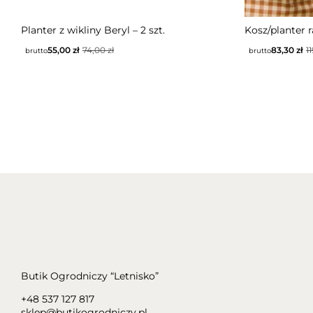
Planter z wikliny Beryl – 2 szt.
Kosz/planter 
55,00
zł
74,00
zł
83,30
zł
1
brutto
brutto
Butik Ogrodniczy “Letnisko”
+48 537 127 817
sklep@butikogrodniczy.pl