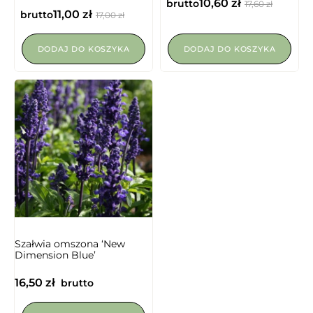
10,60
zł
brutto
17,60
zł
11,00
zł
brutto
17,00
zł
DODAJ DO KOSZYKA
DODAJ DO KOSZYKA
Szałwia omszona ‘New
Dimension Blue’
16,50
zł
brutto