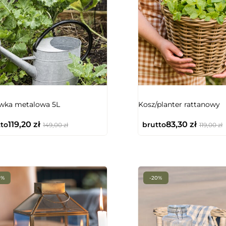
wka metalowa 5L
Kosz/planter rattanowy
119,20
zł
83,30
zł
to
brutto
149,00
zł
119,00
zł
0%
-20%