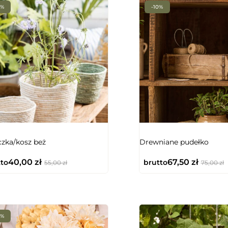
7%
-10%
zka/kosz beż
Drewniane pudełko
40,00
zł
67,50
zł
to
brutto
55,00
zł
75,00
zł
2%