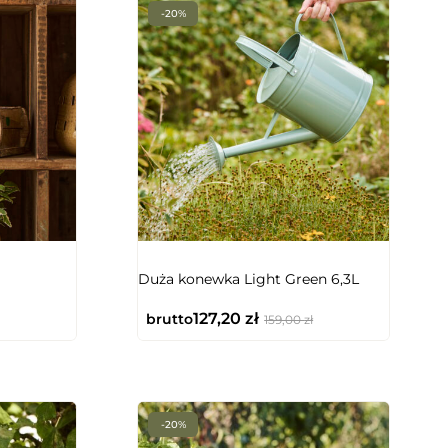
-20%
Duża konewka Light Green 6,3L
127,20
zł
brutto
159,00
zł
-20%