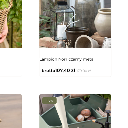
Lampion Norr czarny metal
107,40
zł
brutto
179,00
zł
-10%