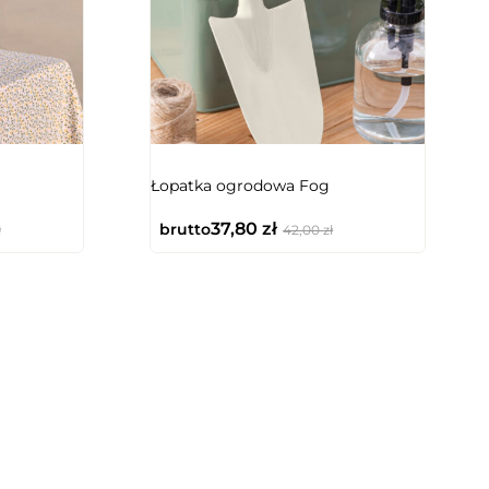
Łopatka ogrodowa Fog
37,80
zł
brutto
ł
42,00
zł