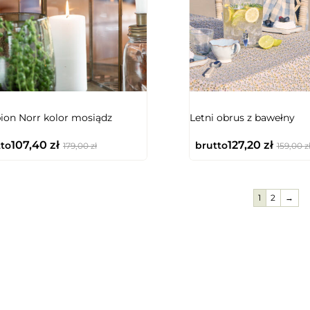
on Norr kolor mosiądz
Letni obrus z bawełny
107,40
zł
127,20
zł
to
brutto
179,00
zł
159,00
z
1
2
→