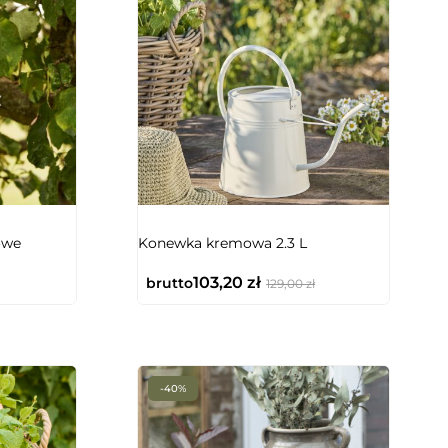
owe
Konewka kremowa 2.3 L
103,20
zł
brutto
129,00
zł
-40%