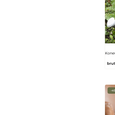
Kone
brut
-4