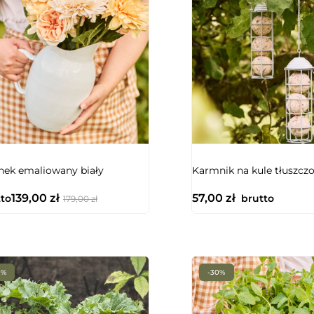
ek emaliowany biały
Karmnik na kule tłuszcz
139,00
zł
57,00
zł
to
brutto
179,00
zł
0%
-30%