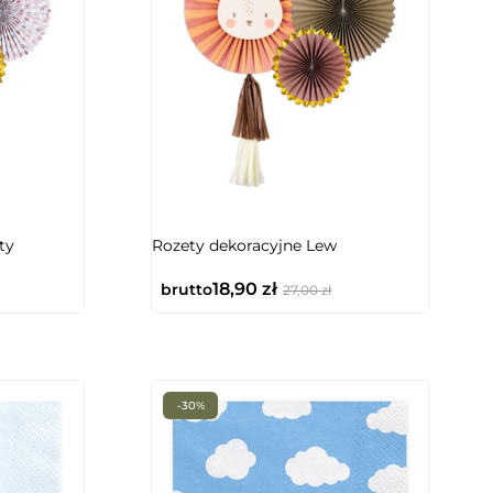
ty
Rozety dekoracyjne Lew
18,90
zł
brutto
27,00
zł
-30%