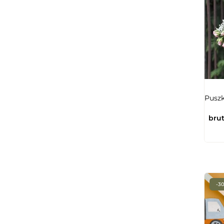
Puszk
brut
-3