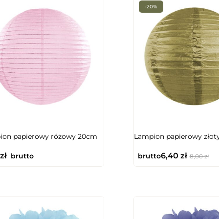
-20%
ion papierowy różowy 20cm
Lampion papierowy złot
zł
6,40
zł
brutto
brutto
8,00
zł