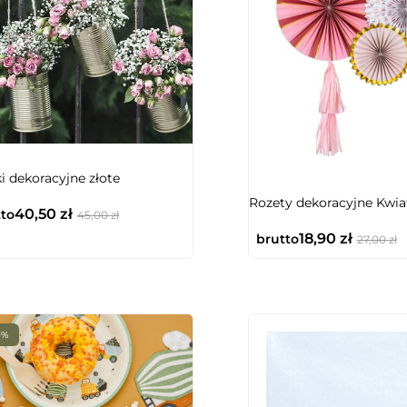
i dekoracyjne złote
NIEDOSTĘPNY
Rozety dekoracyjne Kwia
40,50
zł
to
45,00
zł
18,90
zł
brutto
27,00
zł
0%