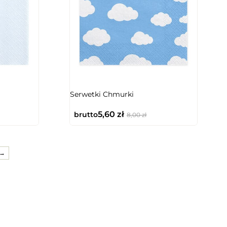
Serwetki Chmurki
5,60
zł
brutto
8,00
zł
→