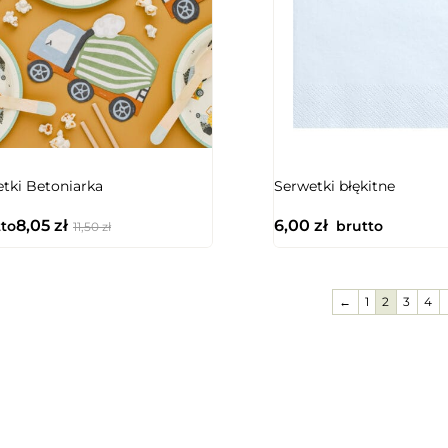
tki Betoniarka
Serwetki błękitne
8,05
zł
6,00
zł
to
brutto
11,50
zł
←
1
2
3
4