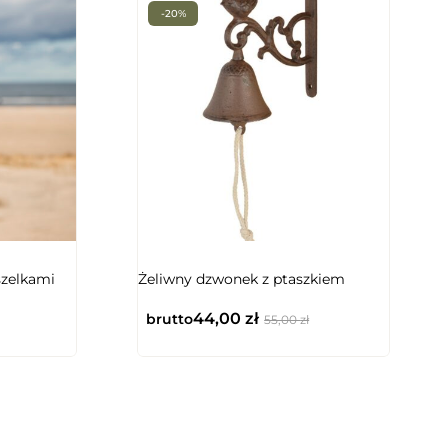
-20%
zelkami
Żeliwny dzwonek z ptaszkiem
44,00
zł
brutto
55,00
zł