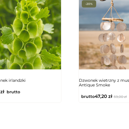
-20%
ek irlandzki
Dzwonek wietrzny z mus
Antique Smoke
0
zł
brutto
47,20
zł
brutto
59,00
zł