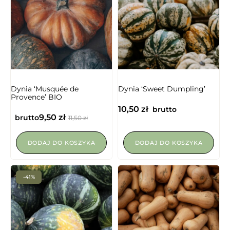
Dynia ‘Musquée de
Dynia ‘Sweet Dumpling’
Provence’ BIO
10,50
zł
brutto
9,50
zł
brutto
11,50
zł
DODAJ DO KOSZYKA
DODAJ DO KOSZYKA
-41%