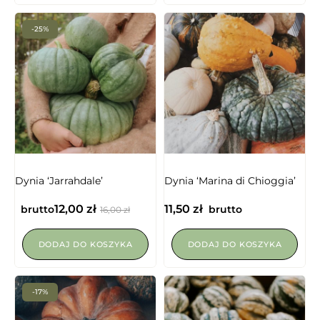
-25%
Dynia ‘Jarrahdale’
Dynia ‘Marina di Chioggia’
12,00
zł
11,50
zł
brutto
brutto
16,00
zł
DODAJ DO KOSZYKA
DODAJ DO KOSZYKA
-17%