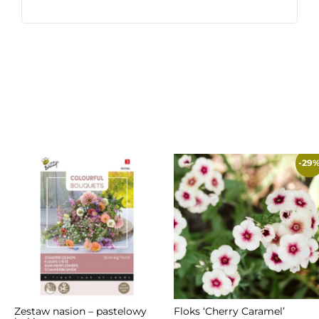
ceni
-29
Zestaw nasion – pastelowy
Floks ‘Cherry Caramel’