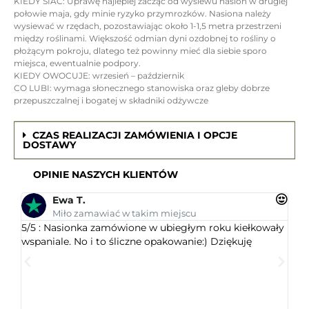
KIEDY SIAĆ: Uprawę najlepiej zacząć od wysiewu nasion w drugiej
połowie maja, gdy minie ryzyko przymrozków. Nasiona należy
wysiewać w rzędach, pozostawiając około 1-1,5 metra przestrzeni
między roślinami. Większość odmian dyni ozdobnej to rośliny o
płożącym pokroju, dlatego też powinny mieć dla siebie sporo
miejsca, ewentualnie podpory.
KIEDY OWOCUJE: wrzesień – październik
CO LUBI: wymaga słonecznego stanowiska oraz gleby dobrze
przepuszczalnej i bogatej w składniki odżywcze
CZAS REALIZACJI ZAMÓWIENIA I OPCJE
DOSTAWY
OPINIE NASZYCH KLIENTÓW
Ewa T.
Miło zamawiać w takim miejscu
5/5 : Nasionka zamówione w ubiegłym roku kiełkowały
5/5 
wspaniale. No i to śliczne opakowanie:) Dziękuję
ogr
dob
wys
któr
jest