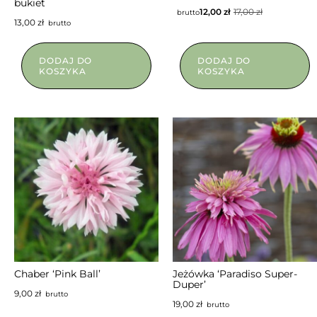
bukiet
12,00
zł
17,00
zł
brutto
13,00
zł
brutto
DODAJ DO
DODAJ DO
KOSZYKA
KOSZYKA
Chaber ‘Pink Ball’
Jeżówka ‘Paradiso Super-
Duper’
9,00
zł
brutto
19,00
zł
brutto