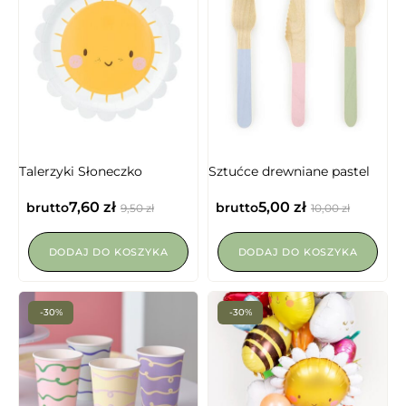
Talerzyki Słoneczko
Sztućce drewniane pastel
7,60
zł
5,00
zł
brutto
brutto
9,50
zł
10,00
zł
DODAJ DO KOSZYKA
DODAJ DO KOSZYKA
-30%
-30%