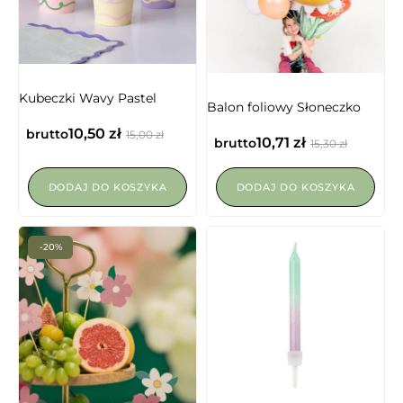
NIEDOSTĘPNY
Kubeczki Wavy Pastel
Balon foliowy Słoneczko
10,50
zł
brutto
15,00
zł
10,71
zł
brutto
15,30
zł
DODAJ DO KOSZYKA
DODAJ DO KOSZYKA
-20%