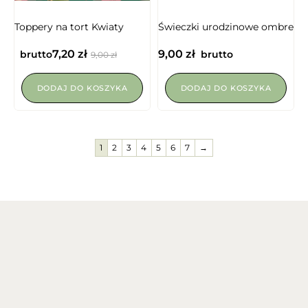
NIEDOSTĘPNY
Toppery na tort Kwiaty
Świeczki urodzinowe ombre
7,20
zł
9,00
zł
brutto
brutto
9,00
zł
DODAJ DO KOSZYKA
DODAJ DO KOSZYKA
1
2
3
4
5
6
7
→