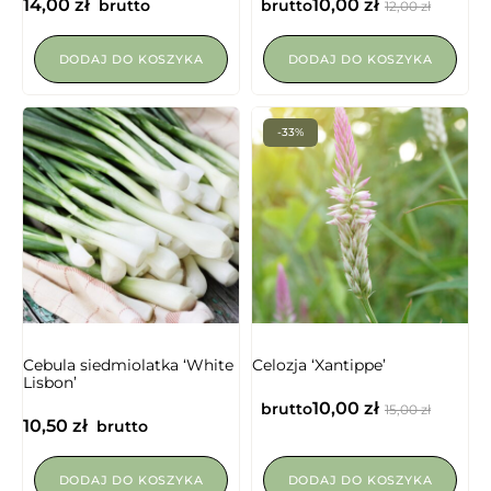
14,00
zł
10,00
zł
brutto
brutto
12,00
zł
DODAJ DO KOSZYKA
DODAJ DO KOSZYKA
-33%
NIEDOSTĘPNY
Cebula siedmiolatka ‘White
Celozja ‘Xantippe’
Lisbon’
10,00
zł
brutto
15,00
zł
10,50
zł
brutto
DODAJ DO KOSZYKA
DODAJ DO KOSZYKA