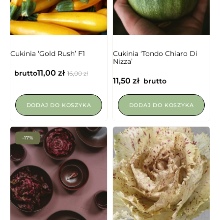
Cukinia ‘Gold Rush’ F1
Cukinia ‘Tondo Chiaro Di
Nizza’
11,00
zł
brutto
16,00
zł
11,50
zł
brutto
DODAJ DO KOSZYKA
DODAJ DO KOSZYKA
-17%