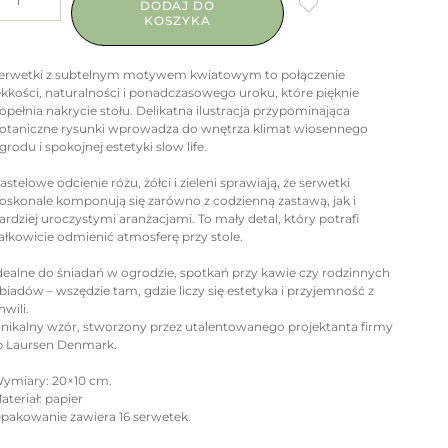
DODAJ DO
KOSZYKA
erwetki z subtelnym motywem kwiatowym to połączenie
ekkości, naturalności i ponadczasowego uroku, które pięknie
opełnia nakrycie stołu. Delikatna ilustracja przypominająca
otaniczne rysunki wprowadza do wnętrza klimat wiosennego
grodu i spokojnej estetyki slow life.
astelowe odcienie różu, żółci i zieleni sprawiają, że serwetki
oskonale komponują się zarówno z codzienną zastawą, jak i
ardziej uroczystymi aranżacjami. To mały detal, który potrafi
ałkowicie odmienić atmosferę przy stole.
dealne do śniadań w ogrodzie, spotkań przy kawie czy rodzinnych
biadów – wszędzie tam, gdzie liczy się estetyka i przyjemność z
hwili.​
nikalny wzór, stworzony przez utalentowanego projektanta firmy
b Laursen Denmark.
ymiary: 20×10 cm.
ateriał: papier
pakowanie zawiera 16 serwetek.