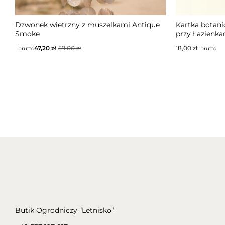
Dzwonek wietrzny z muszelkami Antique
Kartka botani
Smoke
przy Łazienka
47,20
zł
59,00
zł
18,00
zł
brutto
brutto
Butik Ogrodniczy “Letnisko”