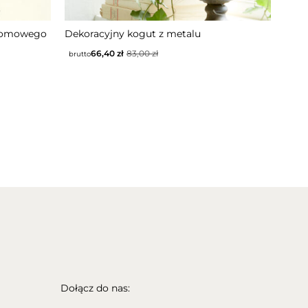
NIEDOSTĘPNY
ydomowego
Dekoracyjny kogut z metalu
66,40
zł
83,00
zł
brutto
Dołącz do nas: