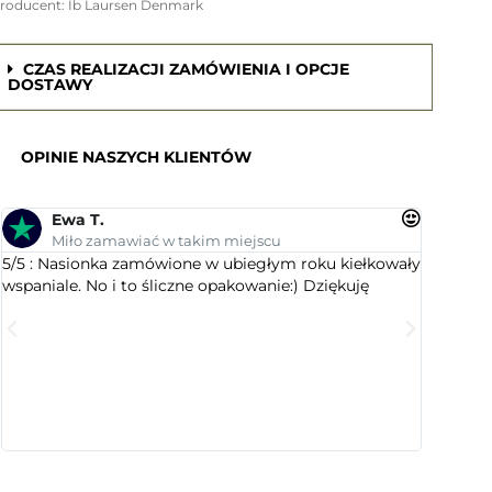
roducent: Ib Laursen Denmark
CZAS REALIZACJI ZAMÓWIENIA I OPCJE
DOSTAWY
OPINIE NASZYCH KLIENTÓW
Ewa T.
An
Miło zamawiać w takim miejscu
Su
5/5 : Nasionka zamówione w ubiegłym roku kiełkowały
5/5 : Le
wspaniale. No i to śliczne opakowanie:) Dziękuję
ogrodnic
dobranym
wyselekc
które ci
jest este
cenią sty