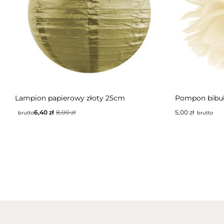
NIEDOS
Lampion papierowy złoty 25cm
Pompon bibu
6,40
zł
8,00
zł
5,00
zł
brutto
brutto