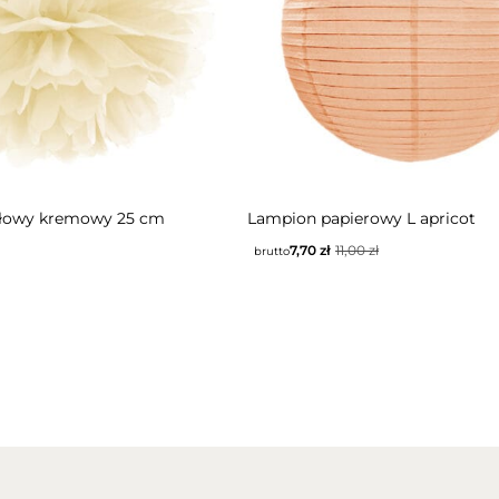
TĘPNY
łowy kremowy 25 cm
Lampion papierowy L apricot
7,70
zł
11,00
zł
brutto