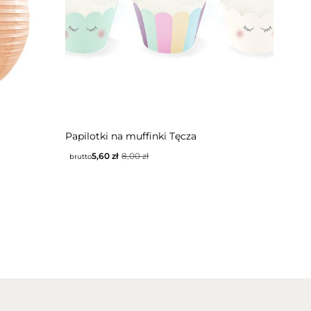
Papilotki na muffinki Tęcza
5,60
zł
8,00
zł
brutto