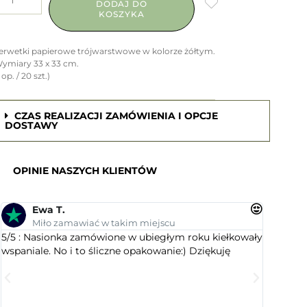
DODAJ DO
KOSZYKA
erwetki papierowe trójwarstwowe w kolorze żółtym.
ymiary 33 x 33 cm.
1 op. / 20 szt.)
CZAS REALIZACJI ZAMÓWIENIA I OPCJE
DOSTAWY
OPINIE NASZYCH KLIENTÓW
Ewa T.
An
Miło zamawiać w takim miejscu
Su
5/5 : Nasionka zamówione w ubiegłym roku kiełkowały
5/5 : Le
wspaniale. No i to śliczne opakowanie:) Dziękuję
ogrodnic
dobranym
wyselekc
które ci
jest este