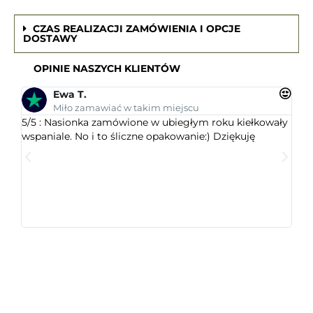
CZAS REALIZACJI ZAMÓWIENIA I OPCJE
DOSTAWY
OPINIE NASZYCH KLIENTÓW
Ewa T.
Miło zamawiać w takim miejscu
5/5 : Nasionka zamówione w ubiegłym roku kiełkowały
5/5 
wspaniale. No i to śliczne opakowanie:) Dziękuję
ogr
dob
wys
któr
jest
ceni