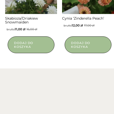
Skabioza/Driakiew
Cynia ‘Zinderella Peach’
Snowmaiden
12,00
zł
17,00
zł
brutto
11,00
zł
16,00
zł
brutto
DODAJ DO
DODAJ DO
KOSZYKA
KOSZYKA