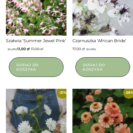
NIEDOSTĘPNY
Szałwia ‘Summer Jewel Pink’
Czarnuszka ‘African Bride’
11,00
zł
17,00
zł
17,00
zł
brutto
brutto
DODAJ DO
DODAJ DO
KOSZYKA
KOSZYKA
-31%
-29