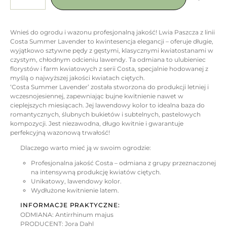
Wnieś do ogrodu i wazonu profesjonalną jakość! Lwia Paszcza z linii
Costa Summer Lavender to kwintesencja elegancji – oferuje długie,
wyjątkowo sztywne pędy z gęstymi, klasycznymi kwiatostanami w
czystym, chłodnym odcieniu lawendy. Ta odmiana to ulubieniec
florystów i farm kwiatowych z serii Costa, specjalnie hodowanej z
myślą o najwyższej jakości kwiatach ciętych.
‘Costa Summer Lavender’ została stworzona do produkcji letniej i
wczesnojesiennej, zapewniając bujne kwitnienie nawet w
cieplejszych miesiącach. Jej lawendowy kolor to idealna baza do
romantycznych, ślubnych bukietów i subtelnych, pastelowych
kompozycji. Jest niezawodna, długo kwitnie i gwarantuje
perfekcyjną wazonową trwałość!
Dlaczego warto mieć ją w swoim ogrodzie:
Profesjonalna jakość Costa – odmiana z grupy przeznaczonej
na intensywną produkcję kwiatów ciętych.
Unikatowy, lawendowy kolor.
Wydłużone kwitnienie latem.
INFORMACJE PRAKTYCZNE:
ODMIANA: Antirrhinum majus
PRODUCENT: Jora Dahl