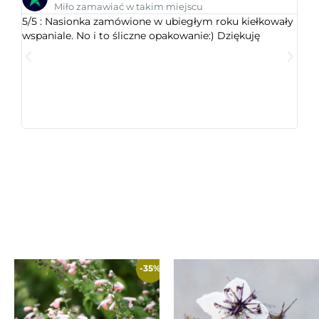
Miło zamawiać w takim miejscu
5/5 : Nasionka zamówione w ubiegłym roku kiełkowały
5/5 
wspaniale. No i to śliczne opakowanie:) Dziękuję
ogr
dob
wys
któr
jest
ceni
-35%