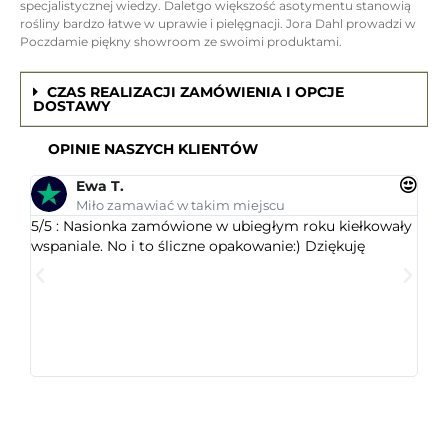
specjalistycznej wiedzy. Daletgo większość asotymentu stanowią
rośliny bardzo łatwe w uprawie i pielęgnacji. Jora Dahl prowadzi w
Poczdamie piękny showroom ze swoimi produktami.
CZAS REALIZACJI ZAMÓWIENIA I OPCJE
DOSTAWY
OPINIE NASZYCH KLIENTÓW
Ewa T.
Miło zamawiać w takim miejscu
5/5 : Nasionka zamówione w ubiegłym roku kiełkowały
5/5 
wspaniale. No i to śliczne opakowanie:) Dziękuję
ogr
dob
wys
któr
jest
ceni