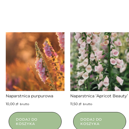
NIEDOSTĘPNY
Naparstnica purpurowa
Naparstnica ‘Apricot Beauty’
10,00
zł
11,50
zł
brutto
brutto
DODAJ DO
DODAJ DO
KOSZYKA
KOSZYKA