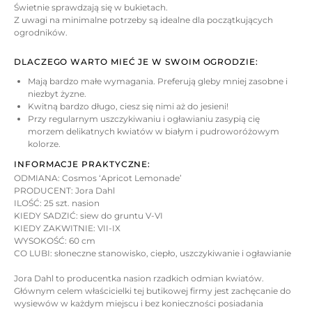
Świetnie sprawdzają się w bukietach.
Z uwagi na minimalne potrzeby są idealne dla początkujących
ogrodników.
DLACZEGO WARTO MIEĆ JE W SWOIM OGRODZIE:
Mają bardzo małe wymagania. Preferują gleby mniej zasobne i
niezbyt żyzne.
Kwitną bardzo długo, ciesz się nimi aż do jesieni!
Przy regularnym uszczykiwaniu i ogławianiu zasypią cię
morzem delikatnych kwiatów w białym i pudroworóżowym
kolorze.
INFORMACJE PRAKTYCZNE:
ODMIANA: Cosmos ‘Apricot Lemonade’
PRODUCENT: Jora Dahl
ILOŚĆ: 25 szt. nasion
KIEDY SADZIĆ: siew do gruntu V-VI
KIEDY ZAKWITNIE: VII-IX
WYSOKOŚĆ: 60 cm
CO LUBI: słoneczne stanowisko, ciepło, uszczykiwanie i ogławianie
Jora Dahl to producentka nasion rzadkich odmian kwiatów.
Głównym celem właścicielki tej butikowej firmy jest zachęcanie do
wysiewów w każdym miejscu i bez konieczności posiadania