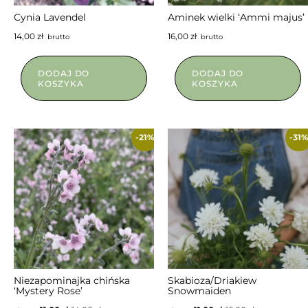
NIEDOSTĘPNY
NIEDOSTĘPNY
Cynia Lavendel
Aminek wielki ‘Ammi majus’
14,00
zł
16,00
zł
brutto
brutto
DODAJ DO
DODAJ DO
KOSZYKA
KOSZYKA
-21%
-31
Niezapominajka chińska
Skabioza/Driakiew
‘Mystery Rose’
Snowmaiden