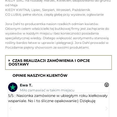
KIEDY SIAĆ: na rozsadę: Marzec, Kwiecień; bezpośrednio do gruntu
od Maja
KIEDY KWITNĄ: Lipiec, Sierpień, Wrzesień, Październik
CO LUBIĄ: pełne słońce, ciepłą glebę przy wysiewie, ogławianie
Jora Dahl to producentka nasion rzadkich odmian kwiatów.
Głównym celem właścicielki tej butikowej firmy jest zachęcanie do
wysiewów w każdym miejscu i bez konieczności posiadania
specjalistycznej wiedzy. Dlatego większość asrotymentu stanowią
rośliny bardzo łatwe w uprawie i pielęgnacji. Jora Dahl prowadzi w
Poczdamie piękny showroom ze swoimi produktami.
CZAS REALIZACJI ZAMÓWIENIA I OPCJE
DOSTAWY
OPINIE NASZYCH KLIENTÓW
Ewa T.
Miło zamawiać w takim miejscu
5/5 : Nasionka zamówione w ubiegłym roku kiełkowały
5/5 
wspaniale. No i to śliczne opakowanie:) Dziękuję
ogr
dob
wys
któr