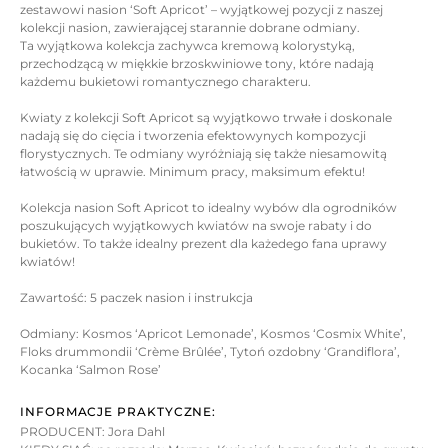
zestawowi nasion ‘Soft Apricot’ – wyjątkowej pozycji z naszej
kolekcji nasion, zawierającej starannie dobrane odmiany.
Ta wyjątkowa kolekcja zachywca kremową kolorystyką,
przechodzącą w miękkie brzoskwiniowe tony, które nadają
każdemu bukietowi romantycznego charakteru.
Kwiaty z kolekcji Soft Apricot są wyjątkowo trwałe i doskonale
nadają się do cięcia i tworzenia efektowynych kompozycji
florystycznych. Te odmiany wyróżniają się także niesamowitą
łatwością w uprawie. Minimum pracy, maksimum efektu!
Kolekcja nasion Soft Apricot to idealny wybów dla ogrodników
poszukujących wyjątkowych kwiatów na swoje rabaty i do
bukietów. To także idealny prezent dla każedego fana uprawy
kwiatów!
Zawartość: 5 paczek nasion i instrukcja
Odmiany: Kosmos ‘Apricot Lemonade’, Kosmos ‘Cosmix White’,
Floks drummondii ‘Crème Brûlée’, Tytoń ozdobny ‘Grandiflora’,
Kocanka ‘Salmon Rose’
INFORMACJE PRAKTYCZNE:
PRODUCENT: Jora Dahl