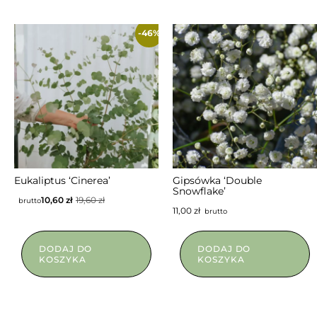
-46%
NIEDOSTĘPNY
Eukaliptus ‘Cinerea’
Gipsówka ‘Double
Snowflake’
10,60
zł
19,60
zł
brutto
11,00
zł
brutto
DODAJ DO
DODAJ DO
KOSZYKA
KOSZYKA