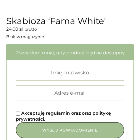
Skabioza ‘Fama White’
24,00
zł
brutto
Brak w magazynie
Powiadom mnie, gdy produkt będzie dostępny
Akceptuję
regulamin
oraz
oraz
politykę
prywatności
.