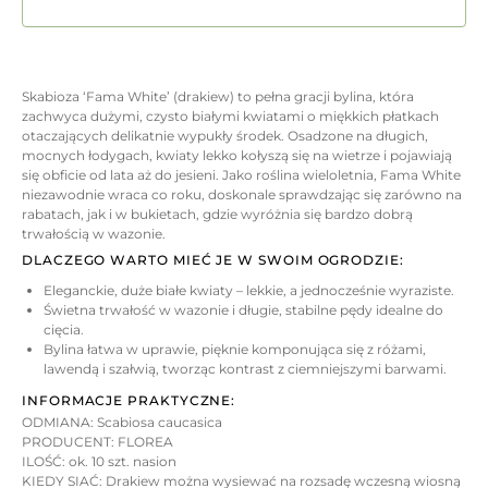
Skabioza ‘Fama White’ (drakiew) to pełna gracji bylina, która
zachwyca dużymi, czysto białymi kwiatami o miękkich płatkach
otaczających delikatnie wypukły środek. Osadzone na długich,
mocnych łodygach, kwiaty lekko kołyszą się na wietrze i pojawiają
się obficie od lata aż do jesieni. Jako roślina wieloletnia, Fama White
niezawodnie wraca co roku, doskonale sprawdzając się zarówno na
rabatach, jak i w bukietach, gdzie wyróżnia się bardzo dobrą
trwałością w wazonie.
DLACZEGO WARTO MIEĆ JE W SWOIM OGRODZIE:
Eleganckie, duże białe kwiaty – lekkie, a jednocześnie wyraziste.
Świetna trwałość w wazonie i długie, stabilne pędy idealne do
cięcia.
Bylina łatwa w uprawie, pięknie komponująca się z różami,
lawendą i szałwią, tworząc kontrast z ciemniejszymi barwami.
INFORMACJE PRAKTYCZNE:
ODMIANA: Scabiosa caucasica
PRODUCENT: FLOREA
ILOŚĆ: ok. 10 szt. nasion
KIEDY SIAĆ: Drakiew można wysiewać na rozsadę wczesną wiosną