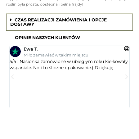
roślin była prosta, dostępna i pełna frajdy!
CZAS REALIZACJI ZAMÓWIENIA I OPCJE
DOSTAWY
OPINIE NASZYCH KLIENTÓW
Ewa T.
Miło zamawiać w takim miejscu
5/5 : Nasionka zamówione w ubiegłym roku kiełkowały
5/5 
wspaniale. No i to śliczne opakowanie:) Dziękuję
ogr
dob
wys
któr
jest
ceni