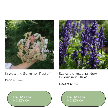
Krwawnik ‘Summer Pastell’
Szałwia omszona ‘New
Dimension Blue’
18,00
zł
brutto
16,50
zł
brutto
DODAJ DO
DODAJ DO
KOSZYKA
KOSZYKA