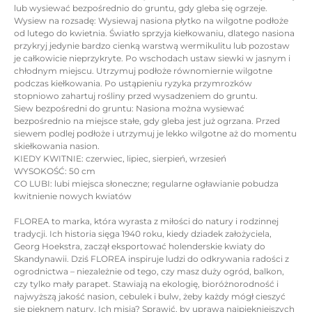
lub wysiewać bezpośrednio do gruntu, gdy gleba się ogrzeje.
Wysiew na rozsadę: Wysiewaj nasiona płytko na wilgotne podłoże
od lutego do kwietnia. Światło sprzyja kiełkowaniu, dlatego nasiona
przykryj jedynie bardzo cienką warstwą wermikulitu lub pozostaw
je całkowicie nieprzykryte. Po wschodach ustaw siewki w jasnym i
chłodnym miejscu. Utrzymuj podłoże równomiernie wilgotne
podczas kiełkowania. Po ustąpieniu ryzyka przymrozków
stopniowo zahartuj rośliny przed wysadzeniem do gruntu.
Siew bezpośredni do gruntu: Nasiona można wysiewać
bezpośrednio na miejsce stałe, gdy gleba jest już ogrzana. Przed
siewem podlej podłoże i utrzymuj je lekko wilgotne aż do momentu
skiełkowania nasion.
KIEDY KWITNIE: czerwiec, lipiec, sierpień, wrzesień
WYSOKOŚĆ: 50 cm
CO LUBI: lubi miejsca słoneczne; regularne ogławianie pobudza
kwitnienie nowych kwiatów
FLOREA to marka, która wyrasta z miłości do natury i rodzinnej
tradycji. Ich historia sięga 1940 roku, kiedy dziadek założyciela,
Georg Hoekstra, zaczął eksportować holenderskie kwiaty do
Skandynawii. Dziś FLOREA inspiruje ludzi do odkrywania radości z
ogrodnictwa – niezależnie od tego, czy masz duży ogród, balkon,
czy tylko mały parapet. Stawiają na ekologię, bioróżnorodność i
najwyższą jakość nasion, cebulek i bulw, żeby każdy mógł cieszyć
się pięknem natury. Ich misja? Sprawić, by uprawa najpiękniejszych