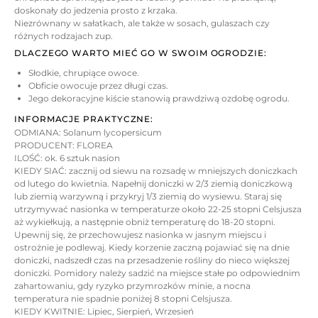
doskonały do jedzenia prosto z krzaka.
Niezrównany w sałatkach, ale także w sosach, gulaszach czy
różnych rodzajach zup.
DLACZEGO WARTO MIEĆ GO W SWOIM OGRODZIE:
Słodkie, chrupiące owoce.
Obficie owocuje przez długi czas.
Jego dekoracyjne kiście stanowią prawdziwą ozdobę ogrodu.
INFORMACJE PRAKTYCZNE:
ODMIANA: Solanum lycopersicum
PRODUCENT: FLOREA
ILOŚĆ: ok. 6 sztuk nasion
KIEDY SIAĆ: zacznij od siewu na rozsadę w mniejszych doniczkach
od lutego do kwietnia. Napełnij doniczki w 2/3 ziemią doniczkową
lub ziemią warzywną i przykryj 1/3 ziemią do wysiewu. Staraj się
utrzymywać nasionka w temperaturze około 22-25 stopni Celsjusza
aż wykiełkują, a następnie obniż temperaturę do 18-20 stopni.
Upewnij się, że przechowujesz nasionka w jasnym miejscu i
ostrożnie je podlewaj. Kiedy korzenie zaczną pojawiać się na dnie
doniczki, nadszedł czas na przesadzenie rośliny do nieco większej
doniczki. Pomidory należy sadzić na miejsce stałe po odpowiednim
zahartowaniu, gdy ryzyko przymrozków minie, a nocna
temperatura nie spadnie poniżej 8 stopni Celsjusza.
KIEDY KWITNIE: Lipiec, Sierpień, Wrzesień