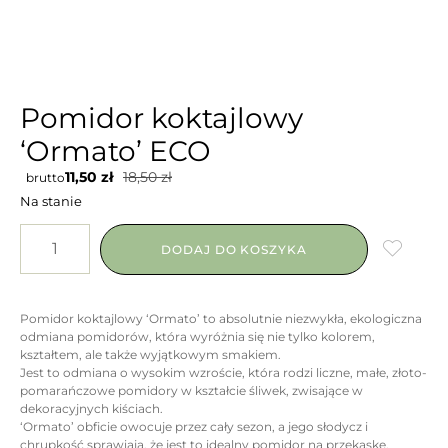
Pomidor koktajlowy
‘Ormato’ ECO
11,50
zł
18,50
zł
brutto
Na stanie
DODAJ DO KOSZYKA
Pomidor koktajlowy ‘Ormato’ to absolutnie niezwykła, ekologiczna
odmiana pomidorów, która wyróżnia się nie tylko kolorem,
kształtem, ale także wyjątkowym smakiem.
Jest to odmiana o wysokim wzroście, która rodzi liczne, małe, złoto-
pomarańczowe pomidory w kształcie śliwek, zwisające w
dekoracyjnych kiściach.
‘Ormato’ obficie owocuje przez cały sezon, a jego słodycz i
chrupkość sprawiają, że jest to idealny pomidor na przekąskę,