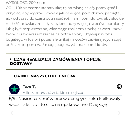
WYSOKOŚĆ: 200 + cm
CO LUBI: słoneczne stanowisko; tę odmianę należy podwiązać i
przyciąć, aby wyprodukowała jak najwięcej pomidorów; pamiętaj,
aby od czasu do czasu potrząsać roślinami pomidorów, aby słodkie
małe żółte kwiaty zostały zapylone i dały więcej owoców; pomidory
lubią być rozpieszczane, więc dając roślinom trochę nawozu raz w
tygodniu zwiększasz szanse na obfite zbiory. Używaj nawozu
bogatego w fosfor i potas, ale unikaj nawozów zawierających zbyt
dużo azotu, ponieważ mogą pogorszyć smak pomidorów.
CZAS REALIZACJI ZAMÓWIENIA I OPCJE
DOSTAWY
OPINIE NASZYCH KLIENTÓW
Ewa T.
Miło zamawiać w takim miejscu
5/5 : Nasionka zamówione w ubiegłym roku kiełkowały
5/5 
wspaniale. No i to śliczne opakowanie:) Dziękuję
ogr
dob
wys
któr
jest