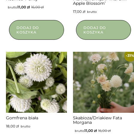
Apple Blossom’
11,00
zł
16,00
zł
brutto
17,00
zł
brutto
DODAJ DO
DODAJ DO
KOSZYKA
KOSZYKA
-31
NIEDOSTĘPNY
Gomfrena biała
Skabioza/Driakiew Fata
Morgana
18,00
zł
brutto
11,00
zł
16,00
zł
brutto