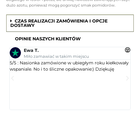
dużo azotu, ponieważ mogą pogorszyć smak pomidorów.
CZAS REALIZACJI ZAMÓWIENIA I OPCJE
DOSTAWY
OPINIE NASZYCH KLIENTÓW
Ewa T.
Miło zamawiać w takim miejscu
5/5 : Nasionka zamówione w ubiegłym roku kiełkowały
5/5 
wspaniale. No i to śliczne opakowanie:) Dziękuję
ogr
dob
wys
któr
jest
ceni