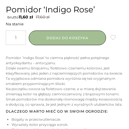
Pomidor ‘Indigo Rose’
11,60
zł
17,60
zł
brutto
Na stanie
DODAJ DO KOSZYKA
Pomidor ‘Indigo Rose’ to ciemna piękność pełna potężnego
antyoksydantu – antocyjanu.
Dzięki swemu lśniącemu, fioletowo-czarnemu kolorowi, jest
klasyfikowany jako jeden z najciemniejszych pomidorów na świecie.
Ta wyjątkowa odmiana pomidora wyróżnia się też oryginalnym
smakiem przypominającym śliwki.
Na początku owoce są fioletowo-czarne, a w miarę dojrzewania
zmieniają kolor na głębszy ciemnoczerwony z brązowymi tonami.
Smak pomidorów ma doskonałą równowagę między kwasowością
a słodyczą, co sprawia, że jest jednym z wyraźnych ulubieńców lata.
DLACZEGO WARTO MIEĆ GO W SWOIM OGRODZIE:
Bogaty w przeciwutleniacze.
Wyrazisty kolor przyciąga wzrok.