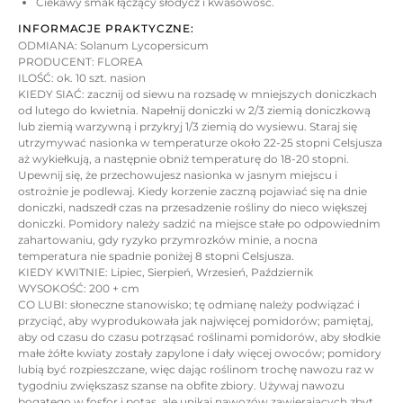
Ciekawy smak łączący słodycz i kwasowość.
INFORMACJE PRAKTYCZNE:
ODMIANA: Solanum Lycopersicum
PRODUCENT: FLOREA
ILOŚĆ: ok. 10 szt. nasion
KIEDY SIAĆ: zacznij od siewu na rozsadę w mniejszych doniczkach
od lutego do kwietnia. Napełnij doniczki w 2/3 ziemią doniczkową
lub ziemią warzywną i przykryj 1/3 ziemią do wysiewu. Staraj się
utrzymywać nasionka w temperaturze około 22-25 stopni Celsjusza
aż wykiełkują, a następnie obniż temperaturę do 18-20 stopni.
Upewnij się, że przechowujesz nasionka w jasnym miejscu i
ostrożnie je podlewaj. Kiedy korzenie zaczną pojawiać się na dnie
doniczki, nadszedł czas na przesadzenie rośliny do nieco większej
doniczki. Pomidory należy sadzić na miejsce stałe po odpowiednim
zahartowaniu, gdy ryzyko przymrozków minie, a nocna
temperatura nie spadnie poniżej 8 stopni Celsjusza.
KIEDY KWITNIE: Lipiec, Sierpień, Wrzesień, Październik
WYSOKOŚĆ: 200 + cm
CO LUBI: słoneczne stanowisko; tę odmianę należy podwiązać i
przyciąć, aby wyprodukowała jak najwięcej pomidorów; pamiętaj,
aby od czasu do czasu potrząsać roślinami pomidorów, aby słodkie
małe żółte kwiaty zostały zapylone i dały więcej owoców; pomidory
lubią być rozpieszczane, więc dając roślinom trochę nawozu raz w
tygodniu zwiększasz szanse na obfite zbiory. Używaj nawozu
bogatego w fosfor i potas, ale unikaj nawozów zawierających zbyt