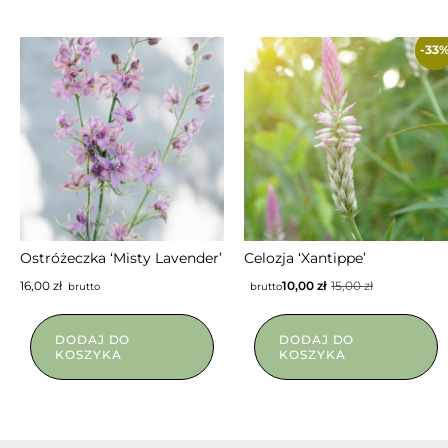
-33
NIEDOSTĘPNY
Ostróżeczka ‘Misty Lavender’
Celozja ‘Xantippe’
16,00
zł
10,00
zł
15,00
zł
brutto
brutto
DODAJ DO
DODAJ DO
KOSZYKA
KOSZYKA