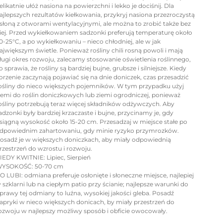
elikatnie ułóż nasiona na powierzchni i lekko je dociśnij. Dla
ajlepszych rezultatów kiełkowania, przykryj nasiona przezroczystą
słoną z otworami wentylacyjnymi, ale można to zrobić także bez
iej. Przed wykiełkowaniem sadzonki preferują temperaturę około
0-25°C, a po wykiełkowaniu – nieco chłodniej, ale w jak
ajwiększym świetle. Ponieważ rośliny chili rosną powoli i mają
ługi okres rozwoju, zalecamy stosowanie oświetlenia roślinnego,
o sprawia, że rośliny są bardziej bujne, grubsze i silniejsze. Kiedy
orzenie zaczynają pojawiać się na dnie doniczek, czas przesadzić
ośliny do nieco większych pojemników. W tym przypadku użyj
iemi do roślin doniczkowych lub ziemi ogrodniczej, ponieważ
ośliny potrzebują teraz więcej składników odżywczych. Aby
adzonki były bardziej krzaczaste i bujne, przycinamy je, gdy
siągną wysokość około 15-20 cm. Przesadzaj w miejsce stałe po
dpowiednim zahartowaniu, gdy minie ryzyko przymrozków.
osadź je w większych doniczkach, aby miały odpowiednią
rzestrzeń do wzrostu i rozwoju.
IEDY KWITNIE: Lipiec, Sierpień
YSOKOŚĆ: 50-70 cm
O LUBI: odmiana preferuje osłonięte i słoneczne miejsce, najlepiej
 szklarni lub na ciepłym patio przy ścianie; najlepsze warunki do
prawy tej odmiany to luźna, wysokiej jakości gleba. Posadź
apryki w nieco większych donicach, by miały przestrzeń do
ozwoju w najlepszy możliwy sposób i obficie owocowały.