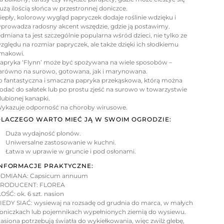
użą ilością słońca w przestronnej doniczce.
iepły, kolorowy wygląd papryczek dodaje roślinie wdzięku i
prowadza radosny akcent wszędzie, gdzie ją postawimy.
dmiana ta jest szczególnie popularna wśród dzieci, nie tylko ze
zględu na rozmiar papryczek, ale także dzięki ich słodkiemu
makowi.
apryka ‘Flynn’ może być spożywana na wiele sposobów –
arówno na surowo, gotowana, jak i marynowana.
o fantastyczna i smaczna papryka przekąskowa, którą można
odać do sałatek lub po prostu zjeść na surowo w towarzystwie
lubionej kanapki.
ykazuje odporność na choroby wirusowe.
LACZEGO WARTO MIEĆ JĄ W SWOIM OGRODZIE:
Duża wydajność plonów.
Uniwersalne zastosowanie w kuchni.
Łatwa w uprawie w gruncie i pod osłonami.
NFORMACJE PRAKTYCZNE:
DMIANA: Capsicum annuum
RODUCENT: FLOREA
LOŚĆ: ok. 6 szt. nasion
IEDY SIAĆ: wysiewaj na rozsadę od grudnia do marca, w małych
oniczkach lub pojemnikach wypełnionych ziemią do wysiewu.
asiona potrzebują światła do wykiełkowania, więc zwilż glebę,