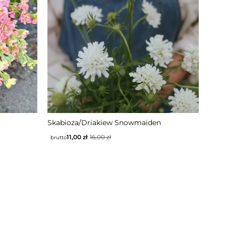
Skabioza/Driakiew Snowmaiden
11,00
zł
16,00
zł
brutto