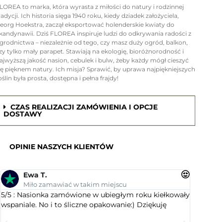
LOREA to marka, która wyrasta z miłości do natury i rodzinnej
radycji. Ich historia sięga 1940 roku, kiedy dziadek założyciela,
eorg Hoekstra, zaczął eksportować holenderskie kwiaty do
kandynawii. Dziś FLOREA inspiruje ludzi do odkrywania radości z
grodnictwa – niezależnie od tego, czy masz duży ogród, balkon,
zy tylko mały parapet. Stawiają na ekologię, bioróżnorodność i
ajwyższą jakość nasion, cebulek i bulw, żeby każdy mógł cieszyć
ię pięknem natury. Ich misja? Sprawić, by uprawa najpiękniejszych
oślin była prosta, dostępna i pełna frajdy!
CZAS REALIZACJI ZAMÓWIENIA I OPCJE
DOSTAWY
OPINIE NASZYCH KLIENTÓW
Ewa T.
An
Miło zamawiać w takim miejscu
Su
5/5 : Nasionka zamówione w ubiegłym roku kiełkowały
5/5 : Le
wspaniale. No i to śliczne opakowanie:) Dziękuję
ogrodnic
dobranym