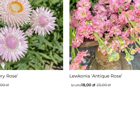
ery Rose’
Lewkonia ‘Antique Rose’
,00
zł
18,00
zł
23,00
zł
brutto