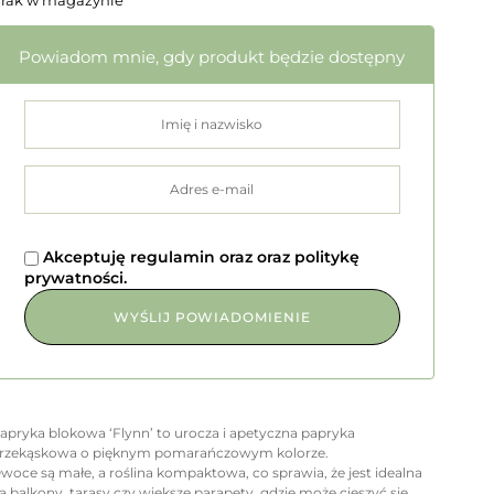
rak w magazynie
Powiadom mnie, gdy produkt będzie dostępny
Akceptuję
regulamin
oraz
oraz
politykę
prywatności
.
apryka blokowa ‘Flynn’ to urocza i apetyczna papryka
rzekąskowa o pięknym pomarańczowym kolorze.
woce są małe, a roślina kompaktowa, co sprawia, że jest idealna
a balkony, tarasy czy większe parapety, gdzie może cieszyć się