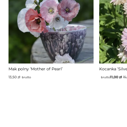
Mak polny ‘Mother of Pearl’
Kocanka ‘Silv
13,50
zł
11,00
zł
15
brutto
brutto