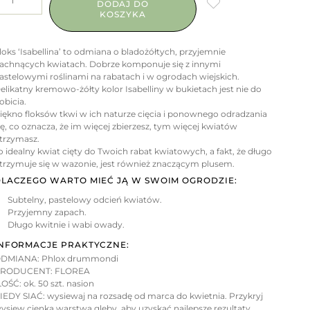
DODAJ DO
KOSZYKA
loks ‘Isabellina’ to odmiana o bladożółtych, przyjemnie
achnących kwiatach. Dobrze komponuje się z innymi
astelowymi roślinami na rabatach i w ogrodach wiejskich.
elikatny kremowo-żółty kolor Isabelliny w bukietach jest nie do
obicia.
iękno floksów tkwi w ich naturze cięcia i ponownego odradzania
ię, co oznacza, że ​​im więcej zbierzesz, tym więcej kwiatów
trzymasz.
o idealny kwiat cięty do Twoich rabat kwiatowych, a fakt, że długo
trzymuje się w wazonie, jest również znaczącym plusem.
LACZEGO WARTO MIEĆ JĄ W SWOIM OGRODZIE:
Subtelny, pastelowy odcień kwiatów.
Przyjemny zapach.
Długo kwitnie i wabi owady.
NFORMACJE PRAKTYCZNE:
DMIANA: Phlox drummondi
RODUCENT: FLOREA
LOŚĆ: ok. 50 szt. nasion
IEDY SIAĆ: wysiewaj na rozsadę od marca do kwietnia. Przykryj
ysiew cienką warstwą gleby, aby uzyskać najlepsze rezultaty.