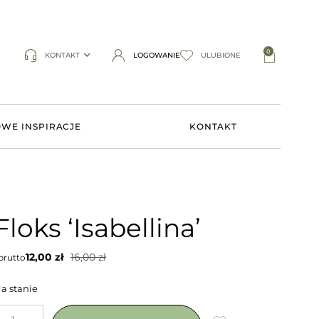
0
KONTAKT
LOGOWANIE
ULUBIONE
WE INSPIRACJE
KONTAKT
Floks ‘Isabellina’
12,00
zł
16,00
zł
rutto
a stanie