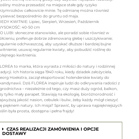
ośliny można przesadzić na miejsce stałe gdy ryzyko
rzymrozków całkowicie minie. Tę odmianę można również
ysiewać bezpośrednio do gruntu od maja.
IEDY KWITNIE: Lipiec, Sierpień, Wrzesień, Październik
YSOKOŚĆ: 40-50 cm
O LUBI: słoneczne stanowisko, ale poradzi sobie również w
ółcieniu; preferuje dobrze zdrenowaną glebę i uszczykiwanie;
egularnie odchwaszczaj, aby uzyskać dłuższe i bardziej bujne
witnienie; usuwaj regularnie kwiaty, aby pobudzić roślinę do
olejnego kwitnienia.
LOREA to marka, która wyrasta z miłości do natury i rodzinnej
radycji. Ich historia sięga 1940 roku, kiedy dziadek założyciela,
eorg Hoekstra, zaczął eksportować holenderskie kwiaty do
kandynawii. Dziś FLOREA inspiruje ludzi do odkrywania radości z
grodnictwa – niezależnie od tego, czy masz duży ogród, balkon,
zy tylko mały parapet. Stawiają na ekologię, bioróżnorodność i
ajwyższą jakość nasion, cebulek i bulw, żeby każdy mógł cieszyć
ię pięknem natury. Ich misja? Sprawić, by uprawa najpiękniejszych
oślin była prosta, dostępna i pełna frajdy!
CZAS REALIZACJI ZAMÓWIENIA I OPCJE
DOSTAWY