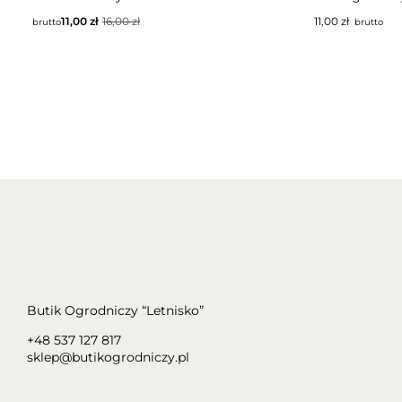
11,00
zł
16,00
zł
11,00
zł
brutto
brutto
Butik Ogrodniczy “Letnisko”
+48 537 127 817
sklep@butikogrodniczy.pl