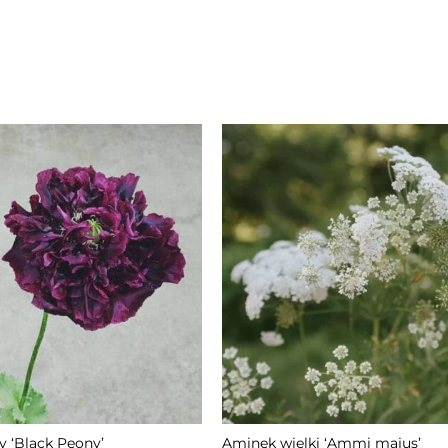
NIEDOSTĘPNY
 ‘Black Peony’
Aminek wielki ‘Ammi majus’