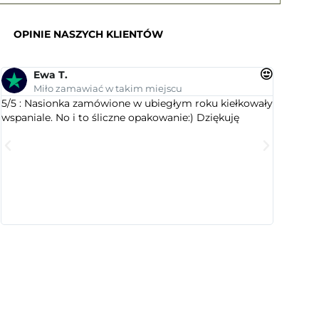
OPINIE NASZYCH KLIENTÓW
Ewa T.
An
Miło zamawiać w takim miejscu
Su
5/5 : Nasionka zamówione w ubiegłym roku kiełkowały
5/5 : Le
wspaniale. No i to śliczne opakowanie:) Dziękuję
ogrodnic
dobranym
wyselekc
które ci
jest este
cenią sty