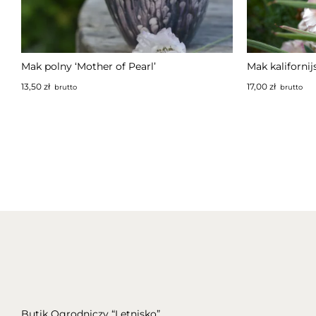
NIEDOS
Mak polny ‘Mother of Pearl’
Mak kalifornij
13,50
zł
17,00
zł
brutto
brutto
Butik Ogrodniczy “Letnisko”