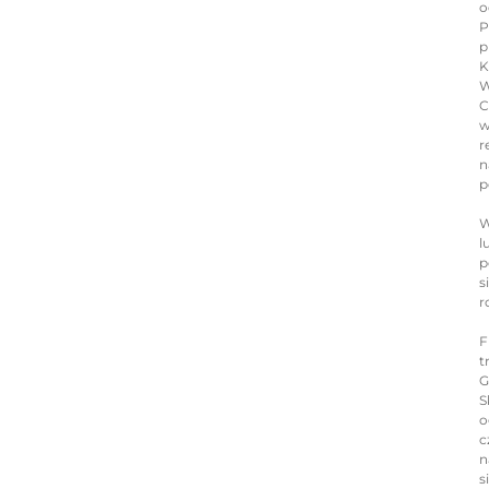
o
P
p
K
W
C
w
r
n
p
W
l
p
s
r
F
t
G
S
o
c
n
s