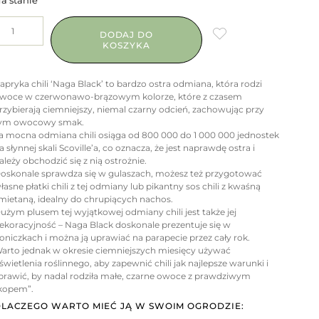
a stanie
DODAJ DO
KOSZYKA
apryka chili ‘Naga Black’ to bardzo ostra odmiana, która rodzi
woce w czerwonawo-brązowym kolorze, które z czasem
rzybierają ciemniejszy, niemal czarny odcień, zachowując przy
ym owocowy smak.
a mocna odmiana chili osiąga od 800 000 do 1 000 000 jednostek
a słynnej skali Scoville’a, co oznacza, że jest naprawdę ostra i
ależy obchodzić się z nią ostrożnie.
oskonale sprawdza się w gulaszach, możesz też przygotować
łasne płatki chili z tej odmiany lub pikantny sos chili z kwaśną
mietaną, idealny do chrupiących nachos.
użym plusem tej wyjątkowej odmiany chili jest także jej
ekoracyjność – Naga Black doskonale prezentuje się w
oniczkach i można ją uprawiać na parapecie przez cały rok.
arto jednak w okresie ciemniejszych miesięcy używać
świetlenia roślinnego, aby zapewnić chili jak najlepsze warunki i
prawić, by nadal rodziła małe, czarne owoce z prawdziwym
kopem”.
LACZEGO WARTO MIEĆ JĄ W SWOIM OGRODZIE: