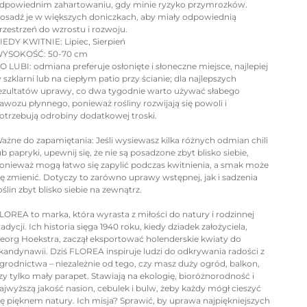
dpowiednim zahartowaniu, gdy minie ryzyko przymrozków.
osadź je w większych doniczkach, aby miały odpowiednią
rzestrzeń do wzrostu i rozwoju.
IEDY KWITNIE: Lipiec, Sierpień
YSOKOŚĆ: 50-70 cm
O LUBI: odmiana preferuje osłonięte i słoneczne miejsce, najlepiej
 szklarni lub na ciepłym patio przy ścianie; dla najlepszych
ezultatów uprawy, co dwa tygodnie warto używać słabego
awozu płynnego, ponieważ rośliny rozwijają się powoli i
otrzebują odrobiny dodatkowej troski.
ażne do zapamiętania: Jeśli wysiewasz kilka różnych odmian chili
ub papryki, upewnij się, że nie są posadzone zbyt blisko siebie,
onieważ mogą łatwo się zapylić podczas kwitnienia, a smak może
ię zmienić. Dotyczy to zarówno uprawy wstępnej, jak i sadzenia
oślin zbyt blisko siebie na zewnątrz.
LOREA to marka, która wyrasta z miłości do natury i rodzinnej
radycji. Ich historia sięga 1940 roku, kiedy dziadek założyciela,
eorg Hoekstra, zaczął eksportować holenderskie kwiaty do
kandynawii. Dziś FLOREA inspiruje ludzi do odkrywania radości z
grodnictwa – niezależnie od tego, czy masz duży ogród, balkon,
zy tylko mały parapet. Stawiają na ekologię, bioróżnorodność i
ajwyższą jakość nasion, cebulek i bulw, żeby każdy mógł cieszyć
ię pięknem natury. Ich misja? Sprawić, by uprawa najpiękniejszych