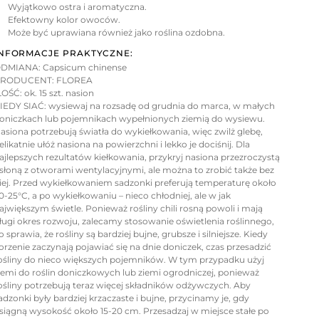
Wyjątkowo ostra i aromatyczna.
Efektowny kolor owoców.
Może być uprawiana również jako roślina ozdobna.
NFORMACJE PRAKTYCZNE:
DMIANA: Capsicum chinense
RODUCENT: FLOREA
LOŚĆ: ok. 15 szt. nasion
IEDY SIAĆ: wysiewaj na rozsadę od grudnia do marca, w małych
oniczkach lub pojemnikach wypełnionych ziemią do wysiewu.
asiona potrzebują światła do wykiełkowania, więc zwilż glebę,
elikatnie ułóż nasiona na powierzchni i lekko je dociśnij. Dla
ajlepszych rezultatów kiełkowania, przykryj nasiona przezroczystą
słoną z otworami wentylacyjnymi, ale można to zrobić także bez
iej. Przed wykiełkowaniem sadzonki preferują temperaturę około
0-25°C, a po wykiełkowaniu – nieco chłodniej, ale w jak
ajwiększym świetle. Ponieważ rośliny chili rosną powoli i mają
ługi okres rozwoju, zalecamy stosowanie oświetlenia roślinnego,
o sprawia, że rośliny są bardziej bujne, grubsze i silniejsze. Kiedy
orzenie zaczynają pojawiać się na dnie doniczek, czas przesadzić
ośliny do nieco większych pojemników. W tym przypadku użyj
iemi do roślin doniczkowych lub ziemi ogrodniczej, ponieważ
ośliny potrzebują teraz więcej składników odżywczych. Aby
adzonki były bardziej krzaczaste i bujne, przycinamy je, gdy
siągną wysokość około 15-20 cm. Przesadzaj w miejsce stałe po