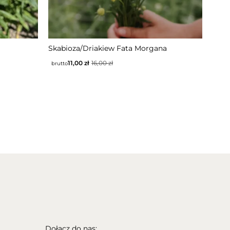
Skabioza/Driakiew Fata Morgana
11,00
zł
16,00
zł
brutto
Dołącz do nas: