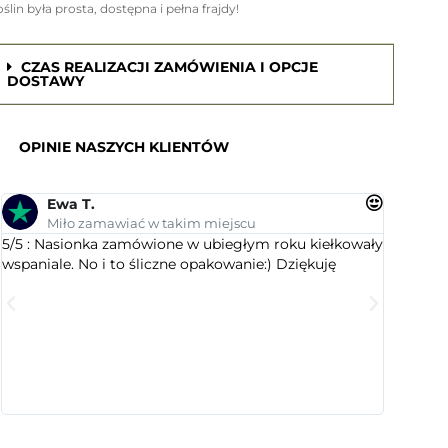
oślin była prosta, dostępna i pełna frajdy!
CZAS REALIZACJI ZAMÓWIENIA I OPCJE
DOSTAWY
OPINIE NASZYCH KLIENTÓW
Ewa T.
An
Miło zamawiać w takim miejscu
Su
5/5 : Nasionka zamówione w ubiegłym roku kiełkowały
5/5 : Le
wspaniale. No i to śliczne opakowanie:) Dziękuję
ogrodnic
dobranym
wyselekc
które ci
jest este
cenią sty