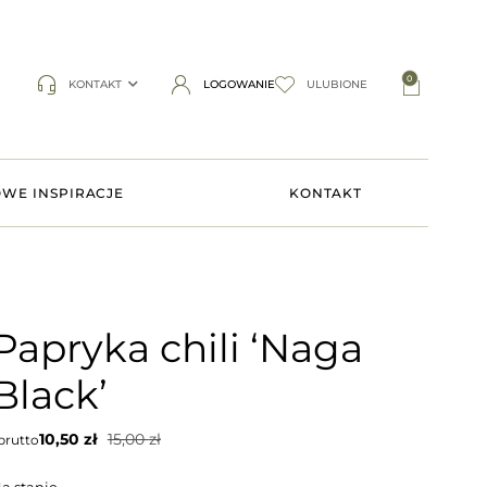
0
KONTAKT
LOGOWANIE
ULUBIONE
WE INSPIRACJE
KONTAKT
Papryka chili ‘Naga
Black’
10,50
zł
15,00
zł
rutto