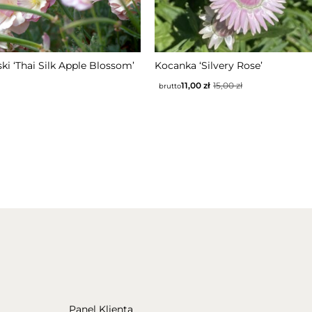
TĘPNY
ski ‘Thai Silk Apple Blossom’
Kocanka ‘Silvery Rose’
11,00
zł
15,00
zł
brutto
Panel Klienta