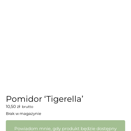
Pomidor ‘Tigerella’
10,50
zł
brutto
Brak w magazynie
Powiadom mnie, gdy produkt będzie dostępny