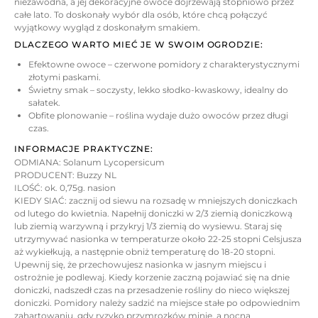
niezawodna, a jej dekoracyjne owoce dojrzewają stopniowo przez
całe lato. To doskonały wybór dla osób, które chcą połączyć
wyjątkowy wygląd z doskonałym smakiem.
DLACZEGO WARTO MIEĆ JE W SWOIM OGRODZIE:
Efektowne owoce – czerwone pomidory z charakterystycznymi
złotymi paskami.
Świetny smak – soczysty, lekko słodko-kwaskowy, idealny do
sałatek.
Obfite plonowanie – roślina wydaje dużo owoców przez długi
czas.
INFORMACJE PRAKTYCZNE:
ODMIANA: Solanum Lycopersicum
PRODUCENT: Buzzy NL
ILOŚĆ: ok. 0,75g. nasion
KIEDY SIAĆ: zacznij od siewu na rozsadę w mniejszych doniczkach
od lutego do kwietnia. Napełnij doniczki w 2/3 ziemią doniczkową
lub ziemią warzywną i przykryj 1/3 ziemią do wysiewu. Staraj się
utrzymywać nasionka w temperaturze około 22-25 stopni Celsjusza
aż wykiełkują, a następnie obniż temperaturę do 18-20 stopni.
Upewnij się, że przechowujesz nasionka w jasnym miejscu i
ostrożnie je podlewaj. Kiedy korzenie zaczną pojawiać się na dnie
doniczki, nadszedł czas na przesadzenie rośliny do nieco większej
doniczki. Pomidory należy sadzić na miejsce stałe po odpowiednim
zahartowaniu, gdy ryzyko przymrozków minie, a nocna