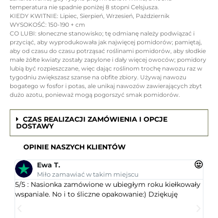
temperatura nie spadnie poniżej 8 stopni Celsjusza.
KIEDY KWITNIE: Lipiec, Sierpień, Wrzesień, Październik
WYSOKOŚĆ: 150-190 + cm
CO LUBI: słoneczne stanowisko; tę odmianę należy podwiązać i
przyciąć, aby wyprodukowała jak najwięcej pomidorów; pamiętaj,
aby od czasu do czasu potrząsać roślinami pomidorów, aby słodkie
małe żółte kwiaty zostały zapylone i dały więcej owoców; pomidory
lubią być rozpieszczane, więc dając roślinom trochę nawozu raz w
tygodniu zwiększasz szanse na obfite zbiory. Używaj nawozu
bogatego w fosfor i potas, ale unikaj nawozów zawierających zbyt
dużo azotu, ponieważ mogą pogorszyć smak pomidorów.
CZAS REALIZACJI ZAMÓWIENIA I OPCJE
DOSTAWY
OPINIE NASZYCH KLIENTÓW
Ewa T.
Miło zamawiać w takim miejscu
5/5 : Nasionka zamówione w ubiegłym roku kiełkowały
5/5 
wspaniale. No i to śliczne opakowanie:) Dziękuję
ogr
dob
wys