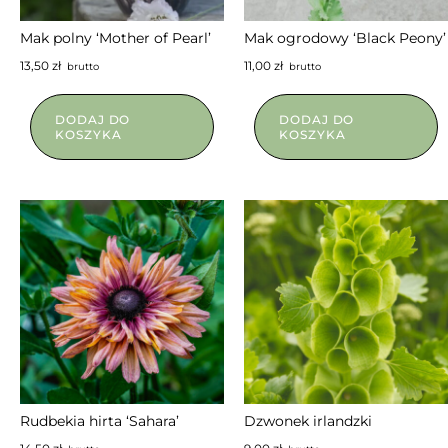
Mak polny ‘Mother of Pearl’
Mak ogrodowy ‘Black Peony’
13,50
zł
11,00
zł
brutto
brutto
DODAJ DO
DODAJ DO
KOSZYKA
KOSZYKA
Rudbekia hirta ‘Sahara’
Dzwonek irlandzki