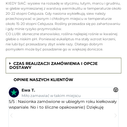
KIEDY SIAĆ: wysiew na rozsadę w styczniu, lutym, marcu i grudniu,
w glebie wymieszanej z warstwą wermikulitu w temperaturze około
20-22 stopni Celsjusza. Gdy nasiona wykiełkują, siew należy
przechowywać w jasnym i chłodnym miejscu w temperaturze
około 15-20 stopni Celsjusza. Rośliny przesadza się po zahartowaniu
i gdy minie ryzyko przymrozków.
CO LUBI: słoneczne stanowisko; roślina najlepiej rośnie w kwaśnej
glebie o niskim pH. Ponieważ eukaliptus ma stały wzrost korzeni,
nie lubi być przesadzany zbyt wiele razy. Dlatego dobrym
pomysłem może być posadzenie go w większej doniczce.
CZAS REALIZACJI ZAMÓWIENIA I OPCJE
DOSTAWY
OPINIE NASZYCH KLIENTÓW
Ewa T.
Miło zamawiać w takim miejscu
5/5 : Nasionka zamówione w ubiegłym roku kiełkowały
5/5 
wspaniale. No i to śliczne opakowanie:) Dziękuję
ogr
dob
wys
któr