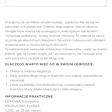
Przygotuj się na miłość od pierwszego… zapachu! Nie da się nie
zakochać w Eukaliptusie Cinerea. Jego piękne, niemal idealnie
okrągłe liście mienią się urzekającym, srebrzystym odcieniem i
roztaczają unikatowy, świeży aromat mentolu. To właśnie te cechy
uczyniły go absolutnym klasykiem florystyki i luksusowym detalem
wnętrzarskim w nowoczesnych domach!
Ta odmiana jest niezwykle wdzięczna i niezawodna – pędy są równie
piękne, gdy są świeżo ścięte, jak i po zasuszeniu, zachowując przy
tym swój kolor i kształt przez długi czas.
DLACZEGO WARTO MIEĆ GO W SWOIM OGRODZIE:
Chłodna, srebrna elegancja.
Pędy bardzo długo stoją w wazonie, a co więcej, wspaniale się
zasuszają.
Liście wydzielają charakterystyczny, orzeźwiający zapach
mentolu, który działa relaksująco i odświeżająco.
INFORMACJE PRAKTYCZNE:
ODMIANA: Eucalyptus
PRODUCENT: FLOREA
ILOŚĆ: ok. 25 szt. nasion