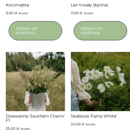
Kocimiętka
Len trwały (bylina)
9,00
zł
11,00
zł
brutto
brutto
DODAJ DO
DODAJ DO
KOSZYKA
KOSZYKA
NIEDOSTĘPNY
NIEDOSTĘPNY
Dziewanna ‘Southern Charm’
Skabioza ‘Fama White’
F1
24,00
zł
brutto
25,00
zł
brutto