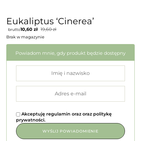
Eukaliptus ‘Cinerea’
10,60
zł
19,60
zł
brutto
Brak w magazynie
Powiadom mnie, gdy produkt będzie dostępny
Akceptuję
regulamin
oraz
oraz
politykę
prywatności
.