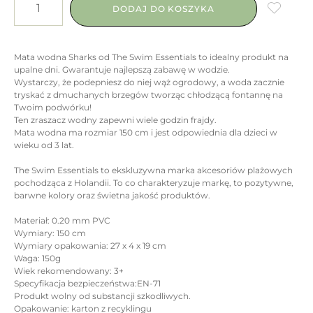
DODAJ DO KOSZYKA
Mata wodna Sharks od The Swim Essentials to idealny produkt na
upalne dni. Gwarantuje najlepszą zabawę w wodzie.
Wystarczy, że podepniesz do niej wąż ogrodowy, a woda zacznie
tryskać z dmuchanych brzegów tworząc chłodzącą fontannę na
Twoim podwórku!
Ten zraszacz wodny zapewni wiele godzin frajdy.
Mata wodna ma rozmiar 150 cm i jest odpowiednia dla dzieci w
wieku od 3 lat.
The Swim Essentials to ekskluzywna marka akcesoriów plażowych
pochodząca z Holandii. To co charakteryzuje markę, to pozytywne,
barwne kolory oraz świetna jakość produktów.
Materiał: 0.20 mm PVC
Wymiary: 150 cm
Wymiary opakowania: 27 x 4 x 19 cm
Waga: 150g
Wiek rekomendowany: 3+
Specyfikacja bezpieczeństwa:EN-71
Produkt wolny od substancji szkodliwych.
Opakowanie: karton z recyklingu