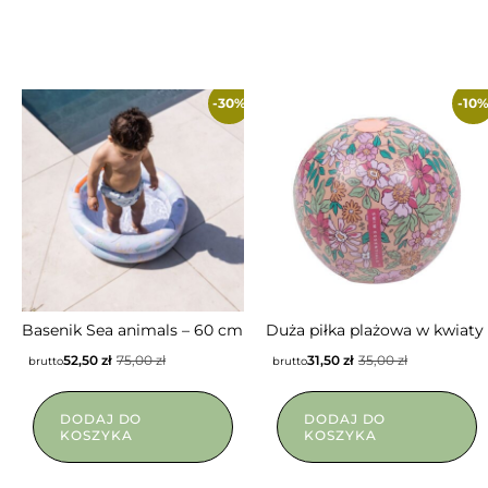
-30%
-10
Basenik Sea animals – 60 cm
Duża piłka plażowa w kwiaty
52,50
zł
75,00
zł
31,50
zł
35,00
zł
brutto
brutto
DODAJ DO
DODAJ DO
KOSZYKA
KOSZYKA