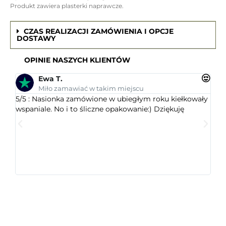
Produkt zawiera plasterki naprawcze.
CZAS REALIZACJI ZAMÓWIENIA I OPCJE
DOSTAWY
OPINIE NASZYCH KLIENTÓW
Ewa T.
Miło zamawiać w takim miejscu
5/5 : Nasionka zamówione w ubiegłym roku kiełkowały
5/5 
wspaniale. No i to śliczne opakowanie:) Dziękuję
ogr
dob
wys
któr
jest
ceni