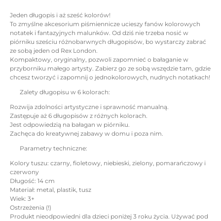
Jeden długopis i aż sześć kolorów!
To zmyślne akcesorium piśmiennicze ucieszy fanów kolorowych
notatek i fantazyjnych malunków. Od dziś nie trzeba nosić w
piórniku sześciu różnobarwnych długopisów, bo wystarczy zabrać
ze sobą jeden od Rex London.
Kompaktowy, oryginalny, pozwoli zapomnieć o bałaganie w
przyborniku małego artysty. Zabierz go ze sobą wszędzie tam, gdzie
chcesz tworzyć i zapomnij o jednokolorowych, nudnych notatkach!
Zalety długopisu w 6 kolorach:
Rozwija zdolności artystyczne i sprawność manualną.
Zastępuje aż 6 długopisów z różnych kolorach.
Jest odpowiedzią na bałagan w piórniku.
Zachęca do kreatywnej zabawy w domu i poza nim.
Parametry techniczne:
Kolory tuszu: czarny, fioletowy, niebieski, zielony, pomarańczowy i
czerwony
Długość: 14 cm
Materiał: metal, plastik, tusz
Wiek: 3+
Ostrzeżenia (!)
Produkt nieodpowiedni dla dzieci poniżej 3 roku życia. Używać pod