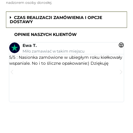
nadzorem osoby dorosłej.
CZAS REALIZACJI ZAMÓWIENIA I OPCJE
DOSTAWY
OPINIE NASZYCH KLIENTÓW
Ewa T.
Miło zamawiać w takim miejscu
5/5 : Nasionka zamówione w ubiegłym roku kiełkowały
5/5 
wspaniale. No i to śliczne opakowanie:) Dziękuję
ogr
dob
wys
któr
jest
ceni