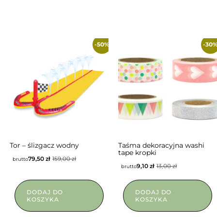
-50%
-30
Tor – ślizgacz wodny
Taśma dekoracyjna washi
tape kropki
79,50
zł
159,00
zł
brutto
9,10
zł
13,00
zł
brutto
DODAJ DO
DODAJ DO
KOSZYKA
KOSZYKA