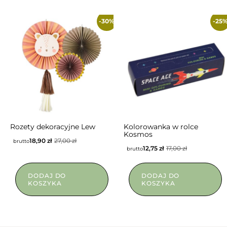
-30%
-25
Rozety dekoracyjne Lew
Kolorowanka w rolce
Kosmos
18,90
zł
27,00
zł
brutto
12,75
zł
17,00
zł
brutto
DODAJ DO
DODAJ DO
KOSZYKA
KOSZYKA