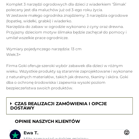
Komplet 3 narzędzi ogrodowych dla dzieci z wiaderkiem ‘Ślimak’
polecany jest dla maluchów już od 3-ego roku życia.
W zestawie małego ogrodnika znajdziemy: 3 narzędzia ogrodowe
(łopatkę, widełki, grabki) i wiaderko.
Narzędzia do zabaw w ogrodzie wykonano z cyny oraz drewna.
Przyjazny dzieciom motyw ślimaka będzie zachęcał do pomocy i
umilał wszelkie prace ogrodnicze.
Wymiary pojedynczego narzędzia: 13 cm
Wiek:3+
Firma Goki oferuje szeroki wybór zabawek dla dzieci w różnym
wieku. Wszystkie produkty są starannie zaprojektowane i wykonane
z naturalnych materiałów, takich jak drewno, tkaniny i skóra. Goki
dba o ochronę środowiska i zapewnia wysoki poziom
bezpieczeństwa swoich produktów.
CZAS REALIZACJI ZAMÓWIENIA I OPCJE
DOSTAWY
OPINIE NASZYCH KLIENTÓW
Ewa T.
Miło zamawiać w takim miejscu