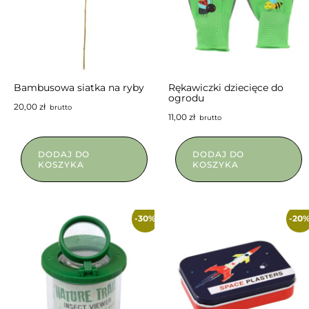
Bambusowa siatka na ryby
Rękawiczki dziecięce do
ogrodu
20,00
zł
brutto
11,00
zł
brutto
DODAJ DO
DODAJ DO
KOSZYKA
KOSZYKA
-30%
-20