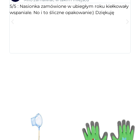
5/5 : Nasionka zamówione w ubiegłym roku kiełkowały
5/5 
wspaniale. No i to śliczne opakowanie:) Dziękuję
ogr
dob
wys
któr
jest
ceni