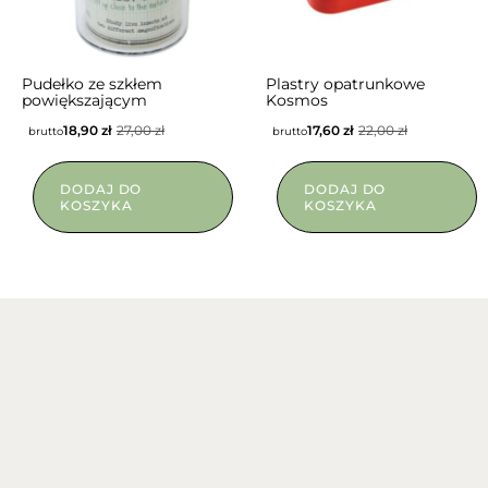
Pudełko ze szkłem
Plastry opatrunkowe
powiększającym
Kosmos
18,90
zł
27,00
zł
17,60
zł
22,00
zł
brutto
brutto
DODAJ DO
DODAJ DO
KOSZYKA
KOSZYKA