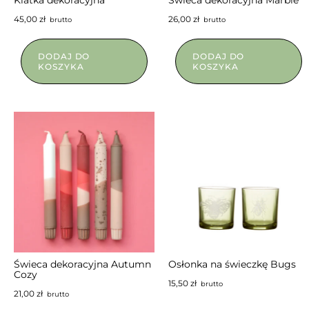
45,00
zł
26,00
zł
brutto
brutto
DODAJ DO
DODAJ DO
KOSZYKA
KOSZYKA
Świeca dekoracyjna Autumn
Osłonka na świeczkę Bugs
Cozy
15,50
zł
brutto
21,00
zł
brutto