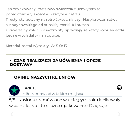
Ten ocynkowany, metalowy świecznik z uchwytem to
ponadczasowy akcent w każdym wnętrzu.
Prosty, stylizowany na retro świecznik, czyli klasyka wzornictwa
skandynawskiego od duńskiej marki Ib Laursen.
Uniwersalny kolor i klasyczny styl sprawiają, że każdy kolor świeczki
będzie wyglądał w nim dobrze.
Materiał: metal Wymiary: W: 5 Ø: 13
CZAS REALIZACJI ZAMÓWIENIA I OPCJE
DOSTAWY
OPINIE NASZYCH KLIENTÓW
Ewa T.
Miło zamawiać w takim miejscu
5/5 : Nasionka zamówione w ubiegłym roku kiełkowały
5/5 
wspaniale. No i to śliczne opakowanie:) Dziękuję
ogr
dob
wys
któr
jest